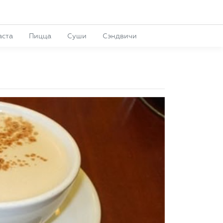
аста
Пицца
Суши
Сэндвичи