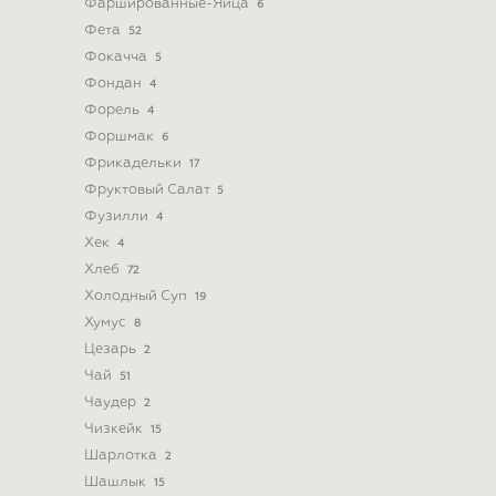
Фаршированные-Яйца
6
Фета
52
Фокачча
5
Фондан
4
Форель
4
Форшмак
6
Фрикадельки
17
Фруктовый Салат
5
Фузилли
4
Хек
4
Хлеб
72
Холодный Суп
19
Хумус
8
Цезарь
2
Чай
51
Чаудер
2
Чизкейк
15
Шарлотка
2
Шашлык
15