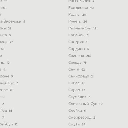
ья
Рассольник
12
3
а
Рождество
20
40
Роллы
9
20
ые Вареники
Рулеты
5
26
оны
Рыбный-Суп
38
18
рита
Сабайон
5
3
ница
Сангрия
77
3
Сардины
65
6
Свинина
8
267
ины
Сельдь
19
73
а
Семга
4
62
троне
Семифредо
5
2
ный-Суп
Сибас
3
2
еное
Сироп
41
17
о
Скумбрия
2
7
з
Сливочный-Суп
2
10
-Год
Слойки
86
6
и
Сморреброд
7
2
ой-Суп
Смузи
12
24