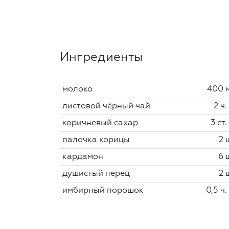
Ингредиенты
молоко
400 
листовой чёрный чай
2 ч.
коричневый сахар
3 ст.
палочка корицы
2 
кардамон
6 
душистый перец
2 
имбирный порошок
0,5 ч.