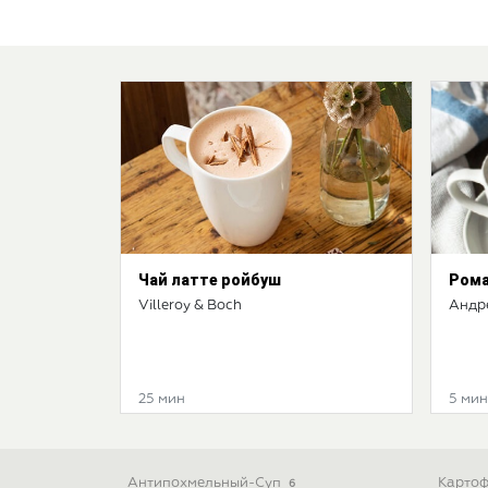
Чай латте ройбуш
Рома
Villeroy & Boch
Андр
25 мин
5 мин
Антипохмельный-Суп
Картоф
6