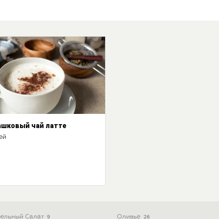
шковый чай латте
ей
ельный Салат
Оливье
9
26