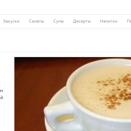
Закуски
Салаты
Супы
Десерты
Напитки
П
ом
ый