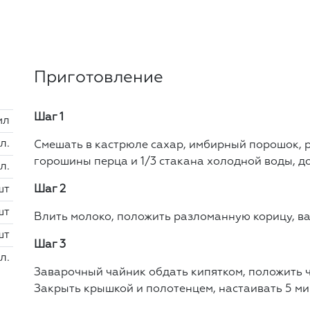
Приготовление
Шаг 1
мл
 л.
Смешать в кастрюле сахар, имбирный порошок, 
горошины перца и 1/3 стакана холодной воды, до
 л.
шт
Шаг 2
шт
Влить молоко, положить разломанную корицу, ва
шт
Шаг 3
 л.
Заварочный чайник обдать кипятком, положить ч
Закрыть крышкой и полотенцем, настаивать 5 ми