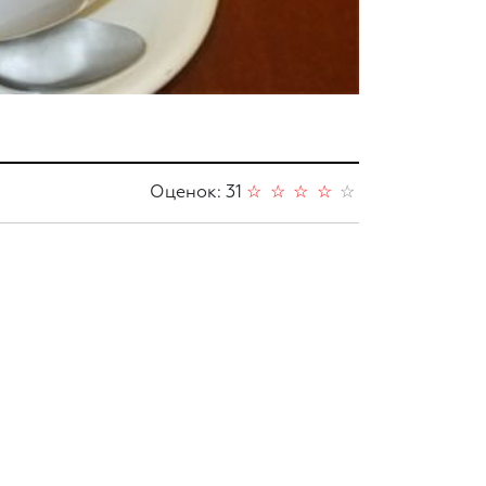
Оценок: 31
☆
☆
☆
☆
☆