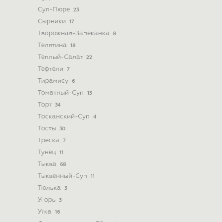
Суп-Пюре
23
Сырники
17
Творожная-Запеканка
8
Телятина
18
Теплый-Салат
22
Тефтели
7
Тирамису
6
Томатный-Суп
13
Торт
34
Тосканский-Суп
4
Тосты
30
Треска
7
Тунец
11
Тыква
68
Тыквенный-Суп
11
Тюлька
3
Угорь
3
Утка
16