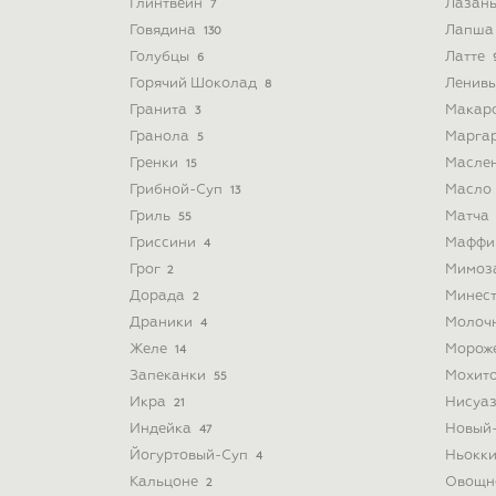
Глинтвейн
Лазан
7
Говядина
Лапш
130
Голубцы
Латте
6
Горячий Шоколад
Ленив
8
Гранита
Макар
3
Гранола
Марга
5
Гренки
Масле
15
Грибной-Суп
Масло
13
Гриль
Матча
55
Гриссини
Мафф
4
Грог
Мимоз
2
Дорада
Минес
2
Драники
Молоч
4
Желе
Морож
14
Запеканки
Мохит
55
Икра
Нисуа
21
Индейка
Новый
47
Йогуртовый-Суп
Ньокк
4
Кальцоне
Овощн
2