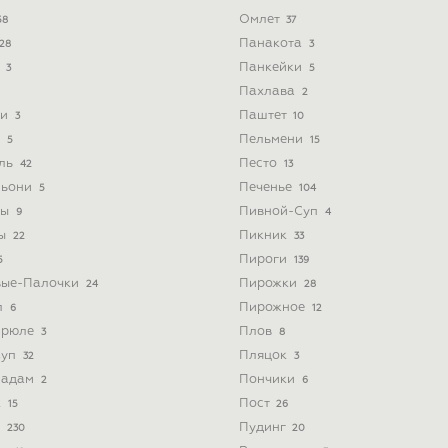
Омлет
58
37
Панакота
28
3
ь
Панкейки
3
5
Пахлава
2
ти
Паштет
3
10
и
Пельмени
5
15
йль
Песто
42
13
льони
Печенье
5
104
ты
Пивной-Суп
9
4
ты
Пикник
22
33
Пироги
5
139
вые-Палочки
Пирожки
24
28
л
Пирожное
6
12
Брюле
Плов
3
8
Суп
Пляцок
32
3
Мадам
Пончики
2
6
к
Пост
15
26
а
Пудинг
230
20