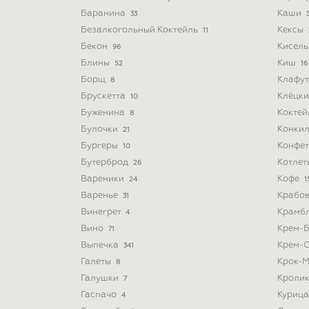
Баранина
Каши
33
Безалкогольный Коктейль
Кексы
11
Бекон
Кисел
96
Блины
Киш
52
16
Борщ
Клафу
8
Брускетта
Клёцк
10
Буженина
Кокте
8
Булочки
Конки
21
Бургеры
Конфе
10
Бутерброд
Котле
26
Вареники
Кофе
24
1
Варенье
Крабо
31
Винегрет
Крамб
4
Вино
Крем-
71
Выпечка
Крем-
341
Галеты
Крок-
8
Галушки
Кроли
7
Гаспачо
Куриц
4