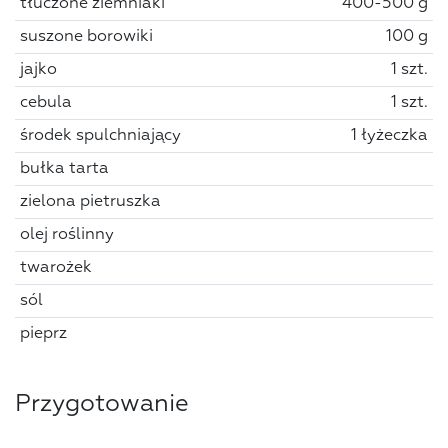
tłuczone ziemniaki
400-500 g
suszone borowiki
100 g
jajko
1 szt.
cebula
1 szt.
środek spulchniający
1 łyżeczka
bułka tarta
zielona pietruszka
olej roślinny
twarożek
sól
pieprz
Przygotowanie