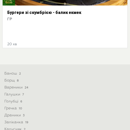
Бургери зі скумбрією - балик екмек
ГР
20 хв
Банош
2
Борщ
8
Вареники
24
Галушки
7
Голубці
6
Гречка
10
Драники
3
Запіканка
19
Капусняк
2