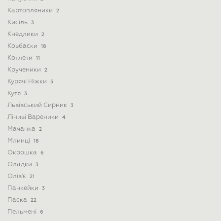
Картопляники
2
Кисіль
3
Кнедлики
2
Ковбаски
18
Котлети
11
Крученики
2
Курячі Ніжки
5
Кутя
3
Львівський Сирник
3
Ліниві Вареники
4
Мачанка
2
Млинці
18
Окрошка
6
Оладки
3
Олів'є
21
Панкейки
3
Паска
22
Пельмені
6