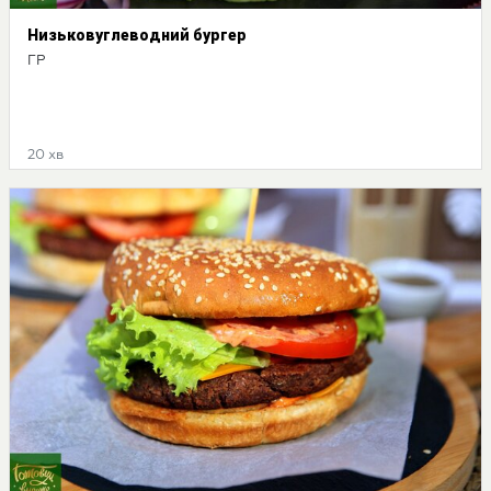
Низьковуглеводний бургер
ГР
20 хв