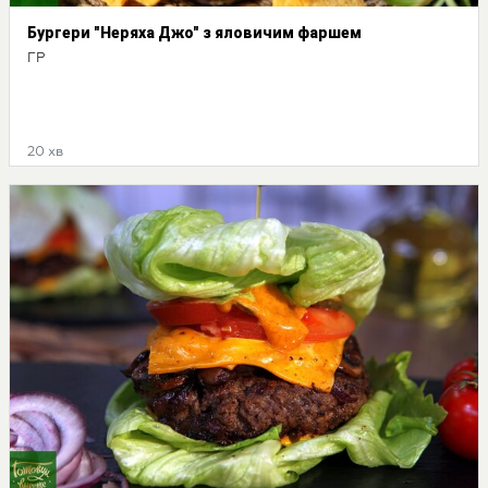
Бургери "Неряха Джо" з яловичим фаршем
ГР
20 хв