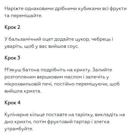
Наріжте однаковими дрібними кубиками всі фрукти
та перемішайте.
Крок 2
У бальзамічний оцет додайте цукор, чебрець і
уваріть, щоб у вас вийшов соус.
Крок 3
М'якуш батона подрібніть на крихту. Залийте
розтопленим вершковим маслом і запечіть у
мікрохвильовій печі, постійно перемішуючи, щоб
вийшла крихта.
Крок 4
Кулінарне кільце поставте на тарілку, викладіть на
дно крихти, потім фруктовий тартар і злегка
утрамбуйте.