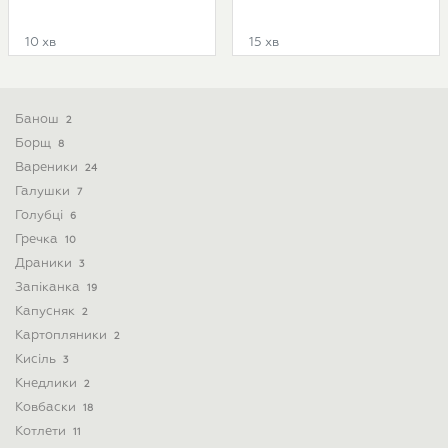
10 хв
15 хв
Банош
2
Борщ
8
Вареники
24
Галушки
7
Голубці
6
Гречка
10
Драники
3
Запіканка
19
Капусняк
2
Картопляники
2
Кисіль
3
Кнедлики
2
Ковбаски
18
Котлети
11