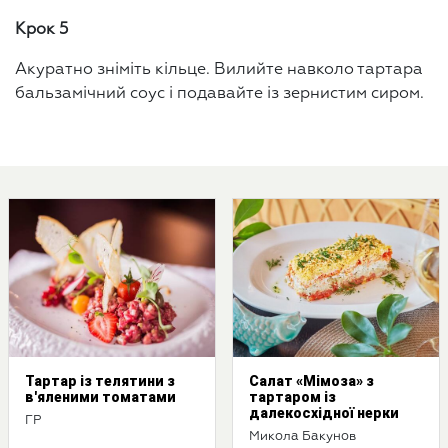
Крок 5
Акуратно зніміть кільце. Вилийте навколо тартара
бальзамічний соус і подавайте із зернистим сиром.
Тартар із телятини з
Салат «Мімоза» з
в'яленими томатами
тартаром із
далекосхідної нерки
ГР
Микола Бакунов