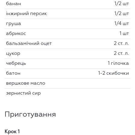
банан
1/2 шт
інжирний персик
1/2 шт
груша
1/4 шт
абрикос
1 шт
бальзамічний оцет
2 ст. л.
цукор
2 ст. л.
чебрець
1 гілочка
батон
1-2 скибочки
вершкове масло
зернистий сир
Приготування
Крок 1