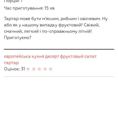
Порцій: 1
Час приготування: 15 хв
Тартар може бути м'ясним, рибним і овочевим. Ну
або як у нашому випадку фруктовий! Свіжий,
смачний, легкий і по-справжньому літній!
Приготуємо?
європейська кухня
десерт
фруктовый салат
тартар
Оцінок: 31
☆
☆
☆
☆
☆