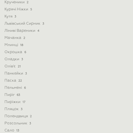
Крученики
2
Курячі Ніжки
5
Кутя
3
Львівський Сирник
3
Ліниві Вареники
4
Мачанка
2
Млинці
18
Окрошка
6
Оладки
3
Олів'є
21
Панкейки
3
Паска
22
Пельмені
6
Пиріг
63
Пиріжки
17
Пляцок
3
Полендвиця
2
Розсольник
3
Сало
13