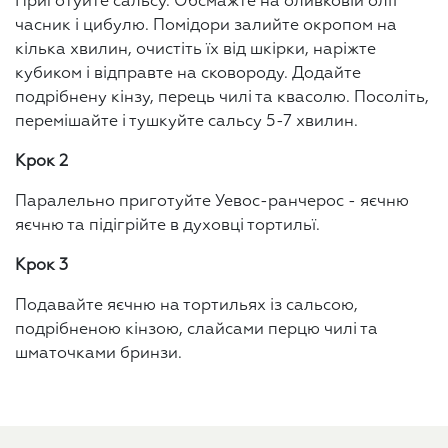
Приготуйте сальсу. Обсмажте на оливковій олії
часник і цибулю. Помідори залийте окропом на
кілька хвилин, очистіть їх від шкірки, наріжте
кубиком і відправте на сковороду. Додайте
подрібнену кінзу, перець чилі та квасолю. Посоліть,
перемішайте і тушкуйте сальсу 5-7 хвилин.
Крок 2
Паралельно приготуйте Уевос-ранчерос - яєчню
яєчню та підігрійте в духовці тортильї.
Крок 3
Подавайте яєчню на тортильях із сальсою,
подрібненою кінзою, слайсами перцю чилі та
шматочками бринзи.