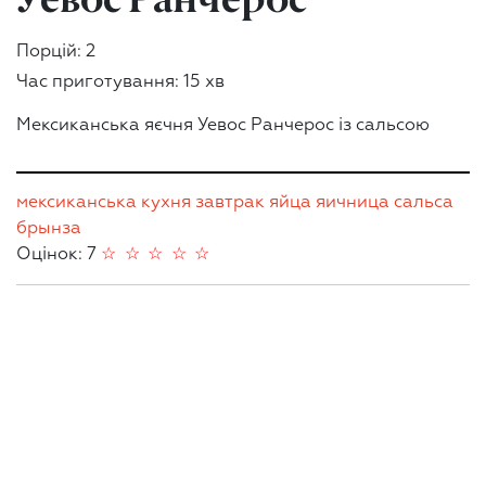
Порцій: 2
Час приготування: 15 хв
Мексиканська яєчня Уевос Ранчерос із сальсою
мексиканська кухня
завтрак
яйца
яичница
сальса
брынза
Оцінок: 7
☆
☆
☆
☆
☆