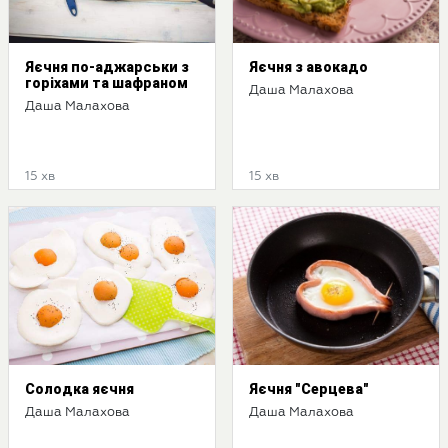
Яєчня по-аджарськи з
Яєчня з авокадо
горіхами та шафраном
Даша Малахова
Даша Малахова
15 хв
15 хв
Солодка яєчня
Яєчня "Серцева"
Даша Малахова
Даша Малахова