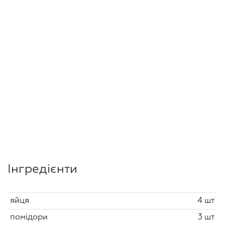
Інгредієнти
яйця
4 шт
помідори
3 шт