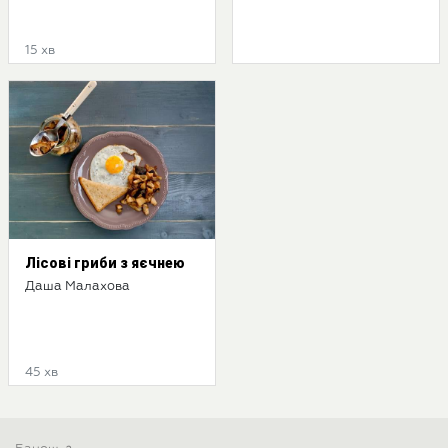
15 хв
Лісові гриби з яєчнею
Даша Малахова
45 хв