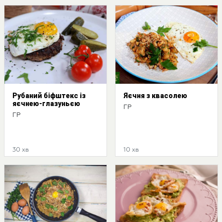
Рубаний біфштекс із
Яєчня з квасолею
яєчнею-глазуньєю
ГР
ГР
30 хв
10 хв