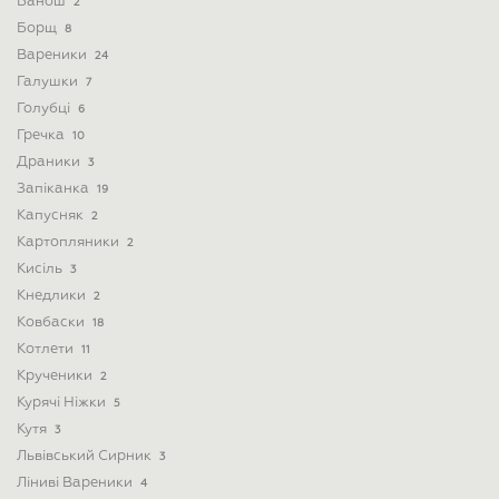
Банош
2
Борщ
8
Вареники
24
Галушки
7
Голубці
6
Гречка
10
Драники
3
Запіканка
19
Капусняк
2
Картопляники
2
Кисіль
3
Кнедлики
2
Ковбаски
18
Котлети
11
Крученики
2
Курячі Ніжки
5
Кутя
3
Львівський Сирник
3
Ліниві Вареники
4