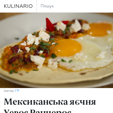
KULINARIO
Автор:
ГР
Мексиканська яєчня
Уевос Ранчерос