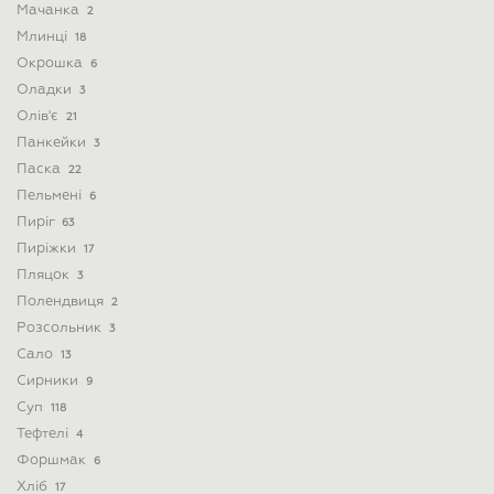
Мачанка
2
Млинці
18
Окрошка
6
Оладки
3
Олів'є
21
Панкейки
3
Паска
22
Пельмені
6
Пиріг
63
Пиріжки
17
Пляцок
3
Полендвиця
2
Розсольник
3
Сало
13
Сирники
9
Суп
118
Тефтелі
4
Форшмак
6
Хліб
17