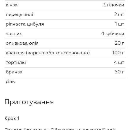
кінза
3 гілочки
перець чилі
2 шт
ріпчаста цибуля
1 шт
часник
4 зубчики
оливкова олія
20 г
квасоля (варена або консервована)
100 г
тортильї
4 шт
бринза
50 г
сіль
Приготування
Крок 1