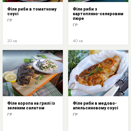
Філе риби в томатному
Філе риби з
соусі
картопляно-селеровим
пюре
ГР
ГР
20 хв
40 хв
Філе коропа на грилі із
Філе риби в медово-
зеленим салатом
апельсиновому соусі
ГР
ГР