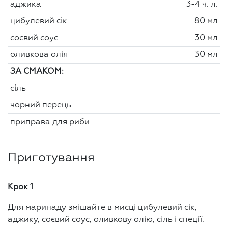
аджика
3-4 ч. л.
цибулевий сік
80 мл
соєвий соус
30 мл
оливкова олія
30 мл
ЗА СМАКОМ:
сіль
чорний перець
приправа для риби
Приготування
Крок 1
Для маринаду змішайте в мисці цибулевий сік,
аджику, соєвий соус, оливкову олію, сіль і спеції.