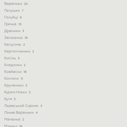
Вареники
24
Галушки
7
Голубці
6
Гречка
10
Драники
3
Запіканка
19
Капусняк
2
Картопляники
2
Кисіль
3
Кнедлики
2
Ковбаски
18
Котлети
11
Крученики
2
Курячі Ніжки
5
Кутя
3
Львівський Сирник
3
Ліниві Вареники
4
Мачанка
2
Млинці
18