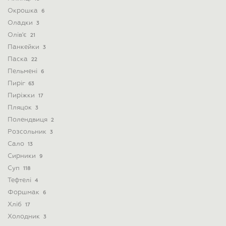
Окрошка
6
Оладки
3
Олів'є
21
Панкейки
3
Паска
22
Пельмені
6
Пиріг
63
Пиріжки
17
Пляцок
3
Полендвиця
2
Розсольник
3
Сало
13
Сирники
9
Суп
118
Тефтелі
4
Форшмак
6
Хліб
17
Холодник
3