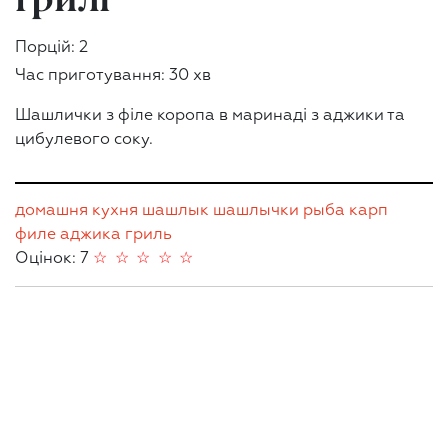
Порцій: 2
Час приготування: 30 хв
Шашлички з філе коропа в маринаді з аджики та
цибулевого соку.
домашня кухня
шашлык
шашлычки
рыба
карп
филе
аджика
гриль
Оцінок: 7
☆
☆
☆
☆
☆