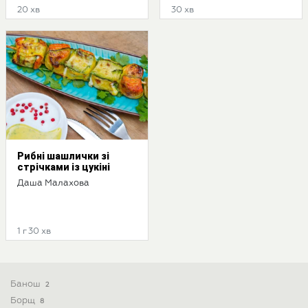
20 хв
30 хв
Рибні шашлички зі
стрічками із цукіні
Даша Малахова
1 г 30 хв
Банош
2
Борщ
8