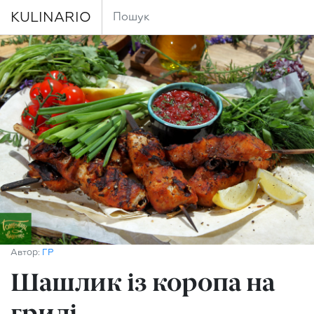
KULINARIO
Автор:
ГР
Шашлик із коропа на
грилі