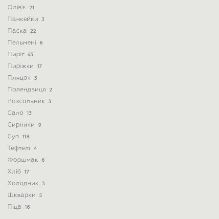
Олів'є
21
Панкейки
3
Паска
22
Пельмені
6
Пиріг
63
Пиріжки
17
Пляцок
3
Полендвиця
2
Розсольник
3
Сало
13
Сирники
9
Суп
118
Тефтелі
4
Форшмак
6
Хліб
17
Холодник
3
Шкварки
5
Піца
16