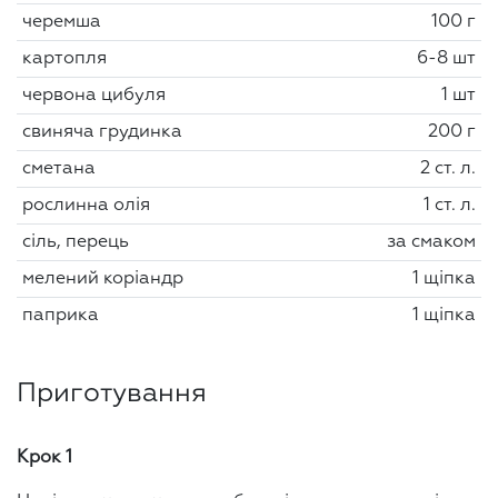
черемша
100 г
картопля
6-8 шт
червона цибуля
1 шт
свиняча грудинка
200 г
сметана
2 ст. л.
рослинна олія
1 ст. л.
сіль, перець
за смаком
мелений коріандр
1 щіпка
паприка
1 щіпка
Приготування
Крок 1