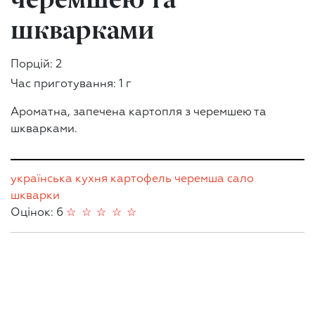
шкварками
Порцій: 2
Час приготування: 1 г
Ароматна, запечена картопля з черемшею та
шкварками.
українська кухня
картофель
черемша
сало
шкварки
Оцінок: 6
☆
☆
☆
☆
☆