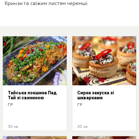
бринзи та свіжим листям черемші.
Тайська локшина Пад
Сирна закуска зі
Тай зі свининою
шкварками
ГР
ГР
30 хв
20 хв