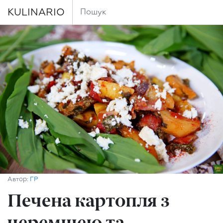
KULINARIO
Автор:
ГР
Печена картопля з
черемшею та