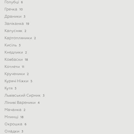
Голубці
6
Гречка
10
Драники
3
Запіканка
19
Капусняк
2
Картопляники
2
Кисіль
3
Кнедлики
2
Ковбаски
18
Котлети
11
Крученики
2
Курячі Ніжки
5
Кутя
3
Львівський Сирник
3
Ліниві Вареники
4
Мачанка
2
Млинці
18
Окрошка
6
Оладки
3