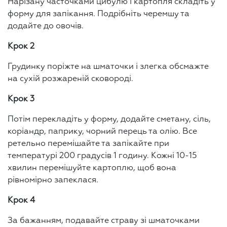
Нарізану часточками цибулю і картопля складіть у
форму для запікання. Подрібніть черемшу та
додайте до овочів.
Крок 2
Грудинку поріжте на шматочки і злегка обсмажте
на сухій розжареній сковороді.
Крок 3
Потім перекладіть у форму, додайте сметану, сіль,
коріандр, паприку, чорний перець та олію. Все
ретельно перемішайте та запікайте при
температурі 200 градусів 1 годину. Кожні 10-15
хвилин перемішуйте картоплю, щоб вона
рівномірно запеклася.
Крок 4
За бажанням, подавайте страву зі шматочками