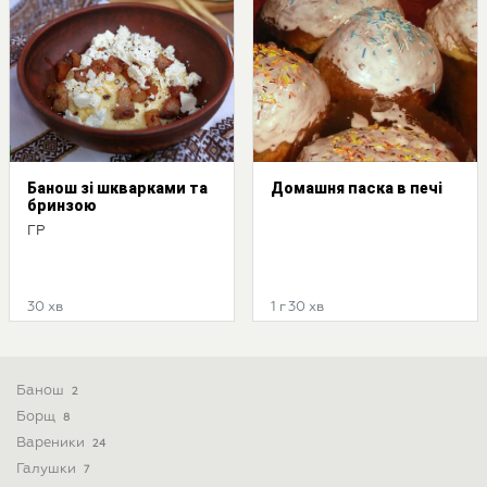
Банош зі шкварками та
Домашня паска в печі
бринзою
ГР
30 хв
1 г 30 хв
Банош
2
Борщ
8
Вареники
24
Галушки
7