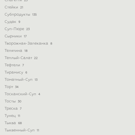
Спагетти
23
Стейки
21
Субпродукты
135
Судак
9
Суп-Пюре
23
Сырники
17
Творожная-Запеканка
8
Телятина
18
Теплый-Салат
22
Тефтели
7
Тирамису
6
Томатный-Суп
13
Торт
34
Тосканский-Суп
4
Тосты
30
Треска
7
Тунец
11
Тыква
68
Тыквенный-Суп
11