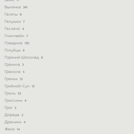
Вино
71
Выпечка
341
Галеты
8
Галушки
7
Гаспачо
4
Глинтвейн
7
Говядина
130
Голубцы
6
Горячий Шоколад
8
Гранита
3
Гранола
5
Гренки
15
Грибной-Суп
13
Гриль
55
Гриссини
4
Грог
2
Дорада
2
Драники
4
Желе
14