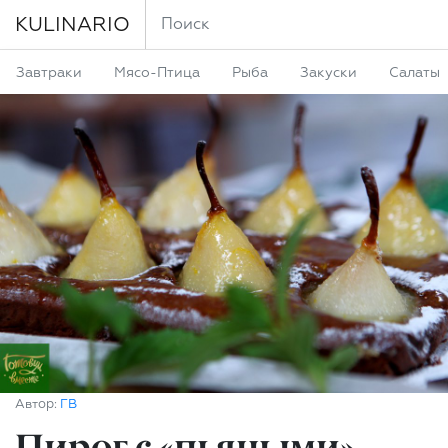
KULINARIO
Завтраки
Мясо-Птица
Рыба
Закуски
Салаты
Автор:
ГВ
Пирог с «пьяными»