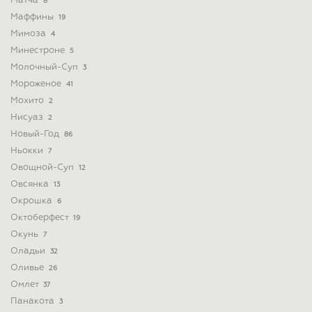
Матча
8
Маффины
19
Мимоза
4
Минестроне
5
Молочный-Суп
3
Мороженое
41
Мохито
2
Нисуаз
2
Новый-Год
86
Ньокки
7
Овощной-Суп
12
Овсянка
13
Окрошка
6
Октоберфест
19
Окунь
7
Оладьи
32
Оливье
26
Омлет
37
Панакота
3