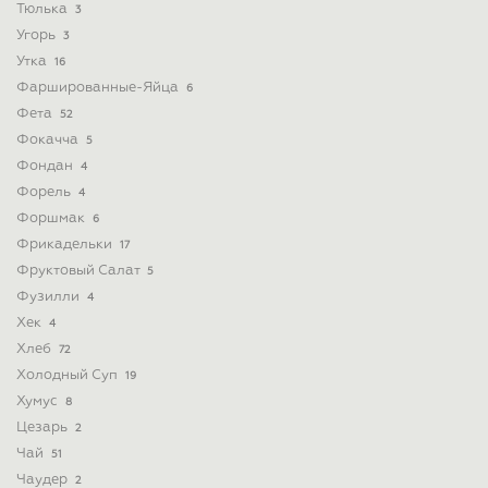
Тюлька
3
Угорь
3
Утка
16
Фаршированные-Яйца
6
Фета
52
Фокачча
5
Фондан
4
Форель
4
Форшмак
6
Фрикадельки
17
Фруктовый Салат
5
Фузилли
4
Хек
4
Хлеб
72
Холодный Суп
19
Хумус
8
Цезарь
2
Чай
51
Чаудер
2