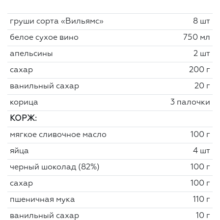
груши сорта «Вильямс»
8 шт
белое сухое вино
750 мл
апельсины
2 шт
сахар
200 г
ванильный сахар
20 г
корица
3 палочки
КОРЖ:
мягкое сливочное масло
100 г
яйца
4 шт
черный шоколад (82%)
100 г
сахар
100 г
пшеничная мука
110 г
ванильный сахар
10 г