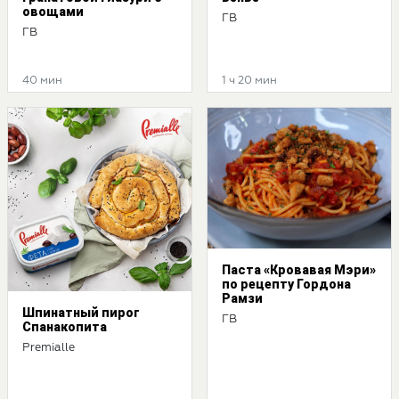
овощами
ГВ
ГВ
40 мин
1 ч 20 мин
Паста «Кровавая Мэри»
по рецепту Гордона
Рамзи
Шпинатный пирог
ГВ
Спанакопита
Premialle