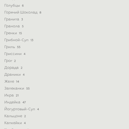
Голубцы
6
Горячий Шоколад
8
Гранита
3
Гранола
5
Гренки
15
Грибной-Суп
13
Гриль
55
Гриссини
4
Грог
2
Дорада
2
Драники
4
Желе
14
Запеканки
55
Икра
21
Индейка
47
Йогуртовый-Суп
4
Кальцоне
2
Капкейки
4