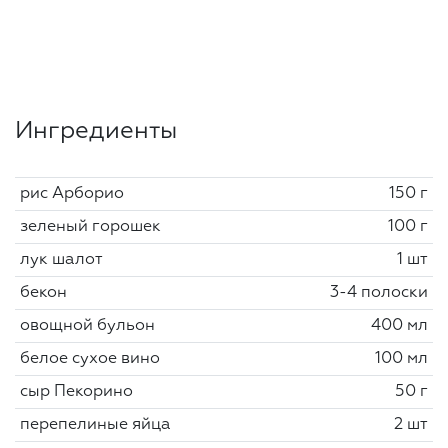
Ингредиенты
рис Арборио
150 г
зеленый горошек
100 г
лук шалот
1 шт
бекон
3-4 полоски
овощной бульон
400 мл
белое сухое вино
100 мл
сыр Пекорино
50 г
перепелиные яйца
2 шт