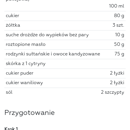
100 ml
cukier
80 g
żółtka
3 szt.
suche drożdże do wypieków bez pary
10 g
roztopione masło
50 g
rodzynki sułtańskie i owoce kandyzowane
75 g
skórka z 1 cytryny
cukier puder
2 łyżki
cukier waniliowy
2 łyżki
sól
2 szczypty
Przygotowanie
Krok 1