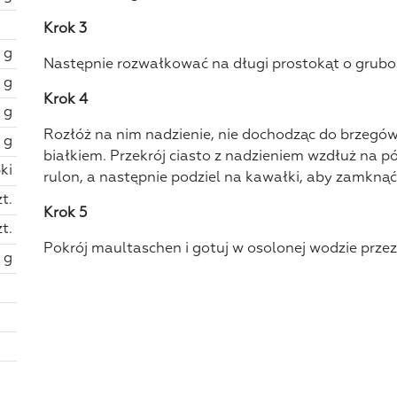
Krok 3
 g
Następnie rozwałkować na długi prostokąt o gruboś
 g
Krok 4
 g
Rozłóż na nim nadzienie, nie dochodząc do brzegów
 g
białkiem. Przekrój ciasto z nadzieniem wzdłuż na p
ki
rulon, a następnie podziel na kawałki, aby zamknąć
zt.
Krok 5
zt.
Pokrój maultaschen i gotuj w osolonej wodzie prze
 g