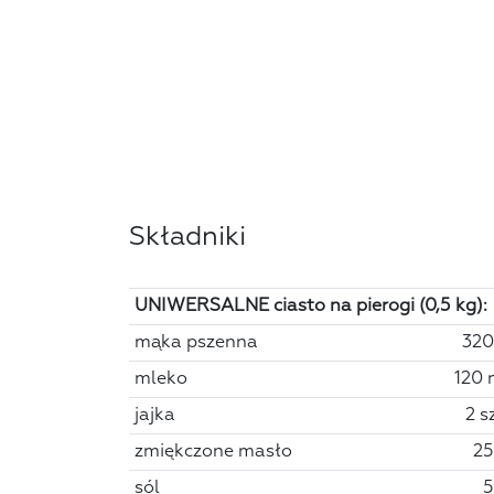
Składniki
UNIWERSALNE ciasto na pierogi (0,5 kg):
mąka pszenna
320
mleko
120 
jajka
2 s
zmiękczone masło
25
sól
5