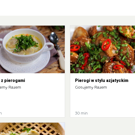
 z pierogami
Pierogi w stylu azjatyckim
jemy Razem
Gotujemy Razem
n
30 min