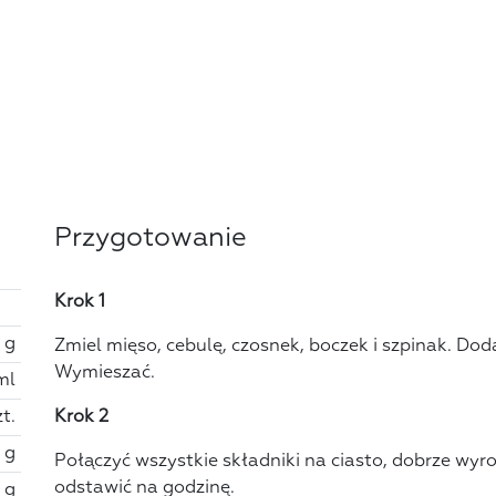
Przygotowanie
Krok 1
 g
Zmiel mięso, cebulę, czosnek, boczek i szpinak. Dodać
Wymieszać.
ml
zt.
Krok 2
 g
Połączyć wszystkie składniki na ciasto, dobrze wyro
odstawić na godzinę.
 g