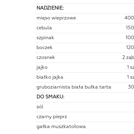
NADZIENIE:
mięso wieprzowe
400
cebula
150
szpinak
100
boczek
120
czosnek
2 ząb
jajko
1 s
białko jajka
1 s
gruboziarnista biała bułka tarta
30
DO SMAKU:
sól
czarny pieprz
gałka muszkatołowa