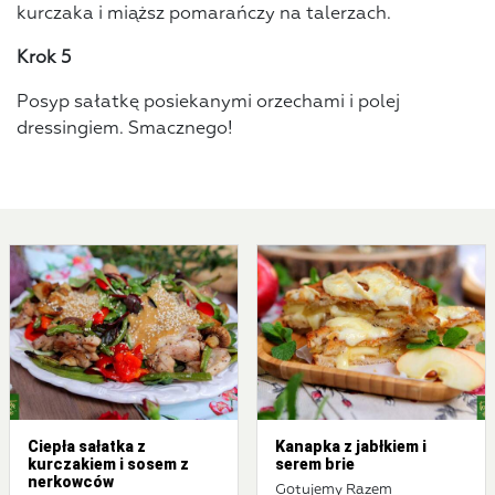
kurczaka i miąższ pomarańczy na talerzach.
Krok 5
Posyp sałatkę posiekanymi orzechami i polej
dressingiem. Smacznego!
Ciepła sałatka z
Kanapka z jabłkiem i
kurczakiem i sosem z
serem brie
nerkowców
Gotujemy Razem