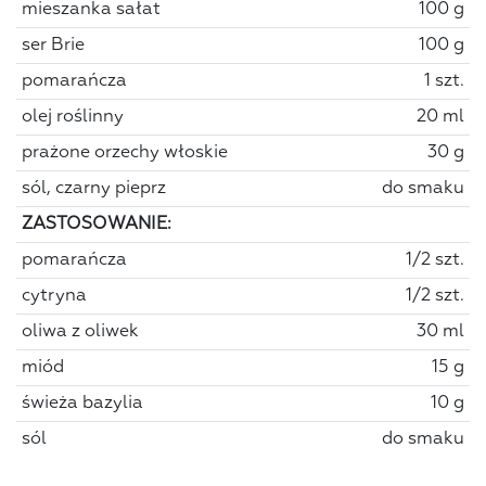
mieszanka sałat
100 g
ser Brie
100 g
pomarańcza
1 szt.
olej roślinny
20 ml
prażone orzechy włoskie
30 g
sól, czarny pieprz
do smaku
ZASTOSOWANIE:
pomarańcza
1/2 szt.
cytryna
1/2 szt.
oliwa z oliwek
30 ml
miód
15 g
świeża bazylia
10 g
sól
do smaku