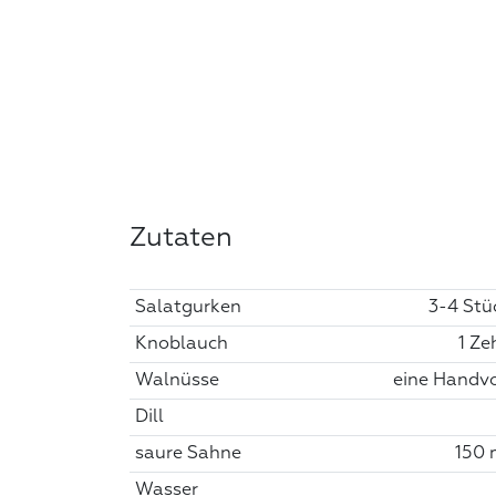
Zutaten
Salatgurken
3-4 Stü
Knoblauch
1 Ze
Walnüsse
eine Handvo
Dill
saure Sahne
150 
Wasser