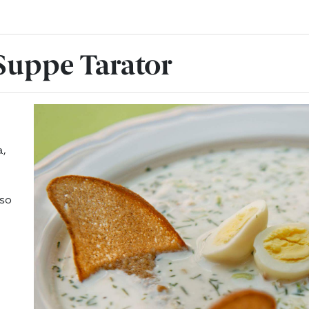
 Suppe Tarator
a,
lso