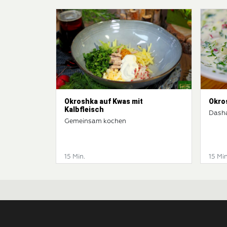
Okroshka auf Kwas mit
Okro
Kalbfleisch
Dash
Gemeinsam kochen
15 Min.
15 Min