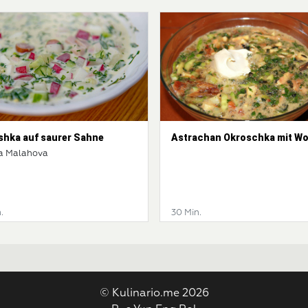
shka auf saurer Sahne
Astrachan Okroschka mit Wo
a Malahova
.
30 Min.
© Kulinario.me 2026