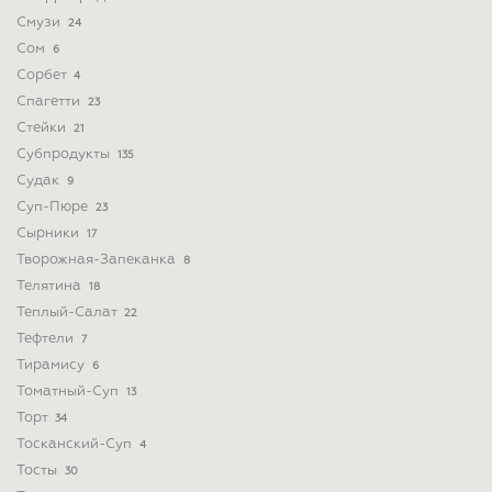
Смузи
24
Сом
6
Сорбет
4
Спагетти
23
Стейки
21
Субпродукты
135
Судак
9
Суп-Пюре
23
Сырники
17
Творожная-Запеканка
8
Телятина
18
Теплый-Салат
22
Тефтели
7
Тирамису
6
Томатный-Суп
13
Торт
34
Тосканский-Суп
4
Тосты
30