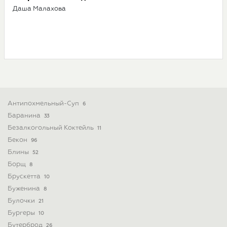
Даша Малахова
Антипохмельный-Суп
6
Баранина
33
Безалкогольный Коктейль
11
Бекон
96
Блины
52
Борщ
8
Брускетта
10
Буженина
8
Булочки
21
Бургеры
10
Бутерброд
26