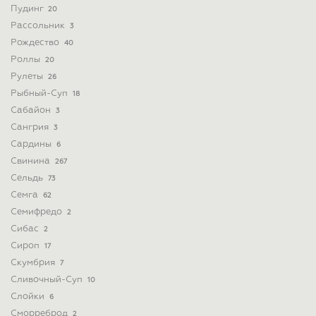
Пудинг
20
Рассольник
3
Рождество
40
Роллы
20
Рулеты
26
Рыбный-Суп
18
Сабайон
3
Сангрия
3
Сардины
6
Свинина
267
Сельдь
73
Семга
62
Семифредо
2
Сибас
2
Сироп
17
Скумбрия
7
Сливочный-Суп
10
Слойки
6
Сморреброд
2