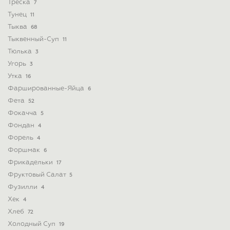
Треска
7
Тунец
11
Тыква
68
Тыквенный-Суп
11
Тюлька
3
Угорь
3
Утка
16
Фаршированные-Яйца
6
Фета
52
Фокачча
5
Фондан
4
Форель
4
Форшмак
6
Фрикадельки
17
Фруктовый Салат
5
Фузилли
4
Хек
4
Хлеб
72
Холодный Суп
19