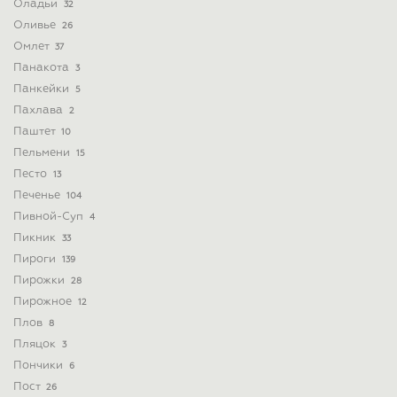
Оладьи
32
Оливье
26
Омлет
37
Панакота
3
Панкейки
5
Пахлава
2
Паштет
10
Пельмени
15
Песто
13
Печенье
104
Пивной-Суп
4
Пикник
33
Пироги
139
Пирожки
28
Пирожное
12
Плов
8
Пляцок
3
Пончики
6
Пост
26