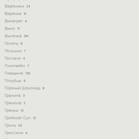
Вареники
24
Варенье
31
Винегрет
4
Вино
71
Выпечка
341
Галеты
8
Галушки
7
Гаспачо
4
Глинтвейн
7
Говядина
130
Голубцы
6
Горячий Шоколад
8
Гранита
3
Гранола
5
Гренки
15
Грибной-Суп
13
Гриль
55
Гриссини
4