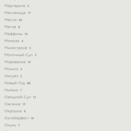
Маргарита
5
Масленица
77
Масло
65
Матча
8
Маффины
19
Мимоза
4
Минестроне
5
Молочный-Суп
3
Мороженое
41
Мохито
2
Нисуаз
2
Новый-Год
86
Ньокки
7
Овощной-Суп
12
Овсянка
13
Окрошка
6
Октоберфест
19
Окунь
7