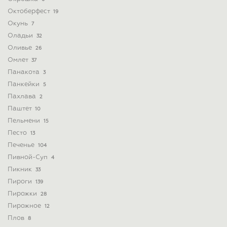
Октоберфест
19
Окунь
7
Оладьи
32
Оливье
26
Омлет
37
Панакота
3
Панкейки
5
Пахлава
2
Паштет
10
Пельмени
15
Песто
13
Печенье
104
Пивной-Суп
4
Пикник
33
Пироги
139
Пирожки
28
Пирожное
12
Плов
8