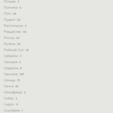
Пляцок
3
Пончики
6
Пост
26
Пудинг
20
Рассольник
3
Рождество
40
Роллы
20
Рулеты
26
Рыбный-Суп
18
Сабайон
3
Сангрия
3
Сардины
6
Свинина
267
Сельдь
73
Семга
62
Семифредо
2
Сибас
2
Сироп
17
Скумбрия
7