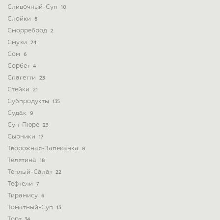
Сливочный-Суп
10
Слойки
6
Сморреброд
2
Смузи
24
Сом
6
Сорбет
4
Спагетти
23
Стейки
21
Субпродукты
135
Судак
9
Суп-Пюре
23
Сырники
17
Творожная-Запеканка
8
Телятина
18
Теплый-Салат
22
Тефтели
7
Тирамису
6
Томатный-Суп
13
Торт
34