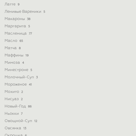
Латте
9
Ленивые Вареники
5
Макароны
38
Маргарита
5
Масленица
77
Масло
65
Матча
8
Маффины
19
Мимоза
4
Минестроне
5
Молочный-Суп
3
Мороженое
41
Мохито
2
Нисуаз
2
Новый-Год
86
Ньокки
7
Овощной-Суп
12
Овсянка
13
Окрошка
6