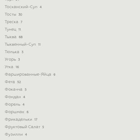
Тосканский-Суп
4
Тосты
30
Треска
7
Тунец
11
Тыква
68
Тыквенный-Суп
11
Тюлька
3
Угорь
3
Утка
16
Фаршированные-Яйца
6
Фета
52
Фокачча
5
Фондан
4
Форель
4
Форшмак
6
Фрикадельки
17
Фруктовый Салат
5
Фузилли
4