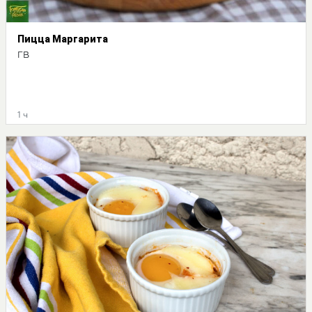
Пицца Маргарита
ГВ
1 ч