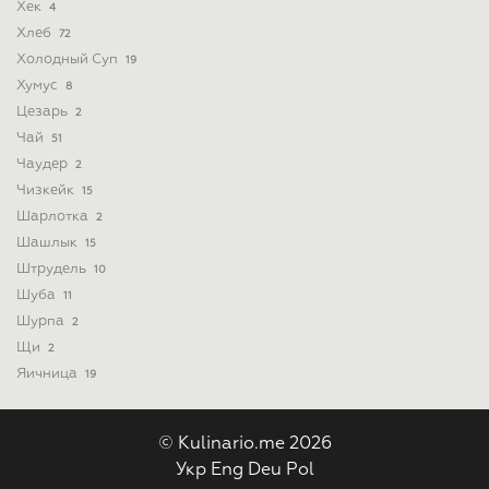
Хек
4
Хлеб
72
Холодный Суп
19
Хумус
8
Цезарь
2
Чай
51
Чаудер
2
Чизкейк
15
Шарлотка
2
Шашлык
15
Штрудель
10
Шуба
11
Шурпа
2
Щи
2
Яичница
19
© Kulinario.me 2026
Укр
Eng
Deu
Pol