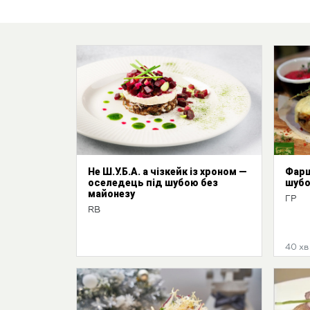
Не Ш.У.Б.А. а чізкейк із хроном —
Фарш
оселедець під шубою без
шубо
майонезу
ГР
RB
40 хв