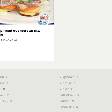
річний оселедець під
ою
 Малахова
ики
Окрошка
2
6
ски
Оладки
18
3
ти
Олів'є
11
21
ники
Панкейки
2
3
 Ніжки
Паска
5
22
Пельмені
6