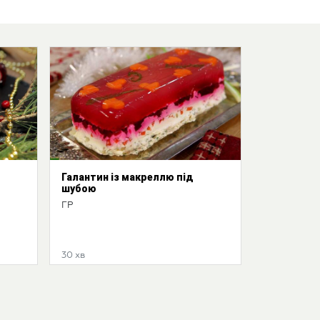
Галантин із макреллю під
шубою
ГР
30 хв