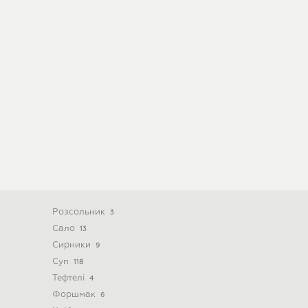
Розсольник
3
Сало
13
Сирники
9
Суп
118
Тефтелі
4
Форшмак
6