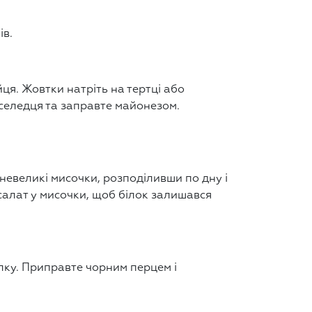
ів.
яйця. Жовтки натріть на тертці або
оселедця та заправте майонезом.
у невеликі мисочки, розподіливши по дну і
салат у мисочки, щоб білок залишався
лку. Приправте чорним перцем і