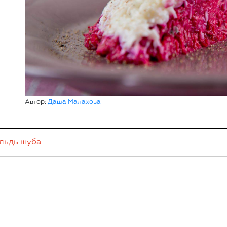
Автор:
Даша Малахова
льдь
шуба