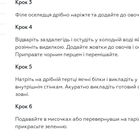
Крок 3
Філе оселедця дрібно наріжте та додайте до овоч
Крок 4
Відваріть заздалегідь і остудіть у холодній воді 
розімніть виделкою. Додайте жовтки до овочів і 
Приправте чорним перцем і перемішайте.
Крок 5
Натріть на дрібній тертці яєчні білки і викладіть 
внутрішнім стінкам. Акуратно викладіть готовий 
зовні.
Крок 6
Подавайте в мисочках або перевернувши на тарі
прикрасьте зеленню.