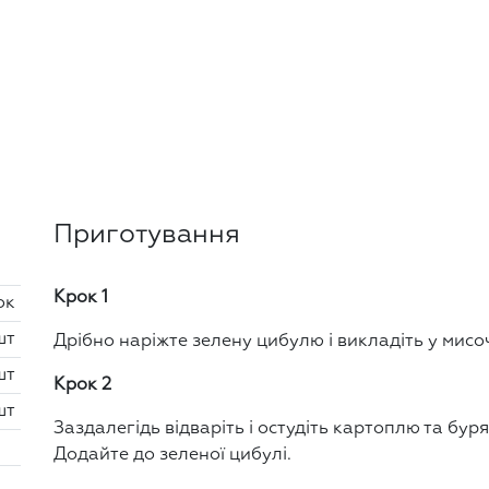
Приготування
Крок 1
ок
шт
Дрібно наріжте зелену цибулю і викладіть у мисо
шт
Крок 2
шт
Заздалегідь відваріть і остудіть картоплю та буряк
Додайте до зеленої цибулі.