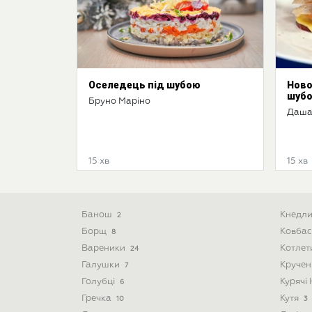
Оселедець під шубою
Ново
шуб
Бруно Маріно
Даша
15 хв
15 хв
Банош
Кнедл
2
Борщ
Ковба
8
Вареники
Котле
24
Галушки
Круче
7
Голубці
Курячі
6
Гречка
Кутя
10
3