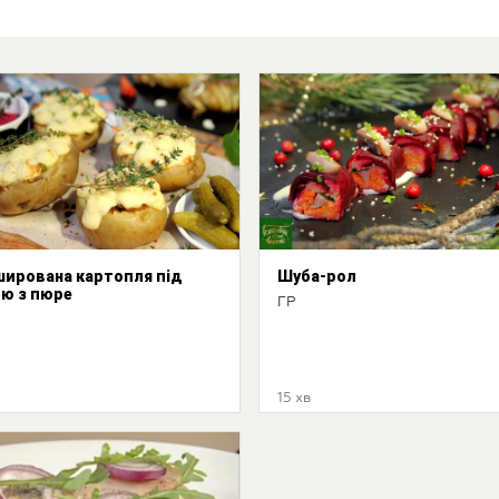
ирована картопля під
Шуба-рол
ю з пюре
ГР
15 хв