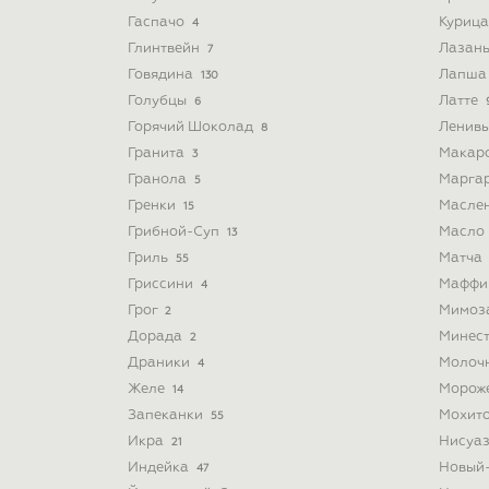
Гаспачо
Куриц
4
Глинтвейн
Лазан
7
Говядина
Лапш
130
Голубцы
Латте
6
Горячий Шоколад
Ленив
8
Гранита
Макар
3
Гранола
Марга
5
Гренки
Масле
15
Грибной-Суп
Масло
13
Гриль
Матча
55
Гриссини
Мафф
4
Грог
Мимоз
2
Дорада
Минес
2
Драники
Молоч
4
Желе
Морож
14
Запеканки
Мохит
55
Икра
Нисуа
21
Индейка
Новый
47