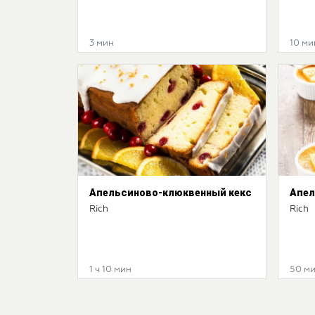
3 мин
10 ми
Апельси­ново-клюквен­ный кекс
Апел
Rich
Rich
1 ч 10 мин
50 м