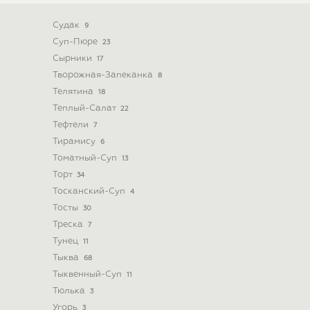
Судак
9
Суп-Пюре
23
Сырники
17
Творожная-Запеканка
8
Телятина
18
Теплый-Салат
22
Тефтели
7
Тирамису
6
Томатный-Суп
13
Торт
34
Тосканский-Суп
4
Тосты
30
Треска
7
Тунец
11
Тыква
68
Тыквенный-Суп
11
Тюлька
3
Угорь
3