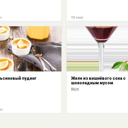
н
10 мин
ьси­новый пудинг
Желе из вишнё­вого сока с
шоколад­ным мусом
Rich
ин