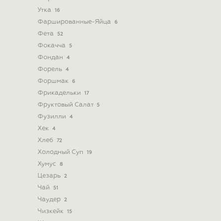
Утка
16
Фаршированные-Яйца
6
Фета
52
Фокачча
5
Фондан
4
Форель
4
Форшмак
6
Фрикадельки
17
Фруктовый Салат
5
Фузилли
4
Хек
4
Хлеб
72
Холодный Суп
19
Хумус
8
Цезарь
2
Чай
51
Чаудер
2
Чизкейк
15