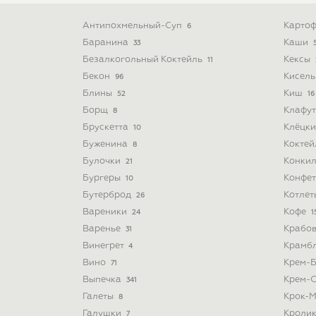
Антипохмельный-Суп
Картоф
6
Баранина
Каши
33
Безалкогольный Коктейль
Кексы
11
Бекон
Кисел
96
Блины
Киш
52
16
Борщ
Клафу
8
Брускетта
Клёцк
10
Буженина
Кокте
8
Булочки
Конки
21
Бургеры
Конфе
10
Бутерброд
Котле
26
Вареники
Кофе
24
1
Варенье
Крабо
31
Винегрет
Крамб
4
Вино
Крем-
71
Выпечка
Крем-
341
Галеты
Крок-
8
Галушки
Кроли
7