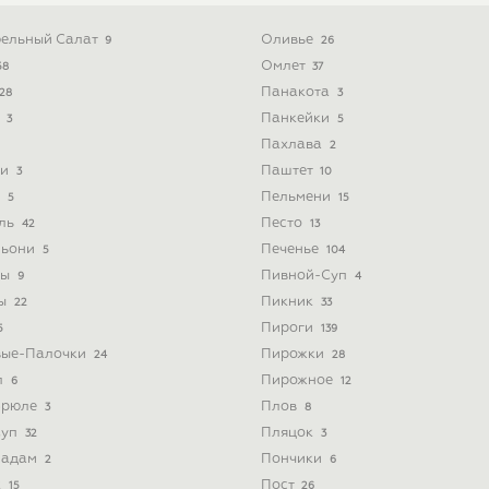
ельный Салат
Оливье
9
26
Омлет
58
37
Панакота
28
3
ь
Панкейки
3
5
Пахлава
2
ти
Паштет
3
10
и
Пельмени
5
15
йль
Песто
42
13
льони
Печенье
5
104
ты
Пивной-Суп
9
4
ты
Пикник
22
33
Пироги
5
139
вые-Палочки
Пирожки
24
28
л
Пирожное
6
12
Брюле
Плов
3
8
Суп
Пляцок
32
3
Мадам
Пончики
2
6
к
Пост
15
26