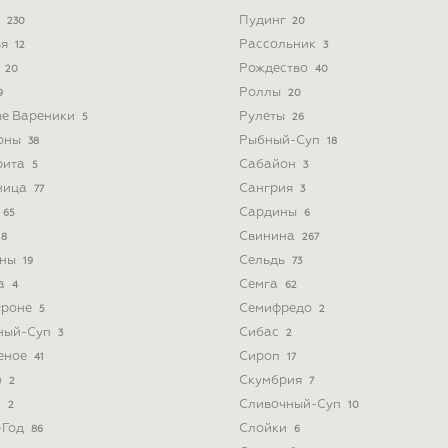
а
Пудинг
230
20
ья
Рассольник
12
3
а
Рождество
20
40
Роллы
9
20
ые Вареники
Рулеты
5
26
оны
Рыбный-Суп
38
18
рита
Сабайон
5
3
ница
Сангрия
77
3
Сардины
65
6
Свинина
8
267
ины
Сельдь
19
73
а
Семга
4
62
троне
Семифредо
5
2
ный-Суп
Сибас
3
2
еное
Сироп
41
17
о
Скумбрия
2
7
з
Сливочный-Суп
2
10
-Год
Слойки
86
6