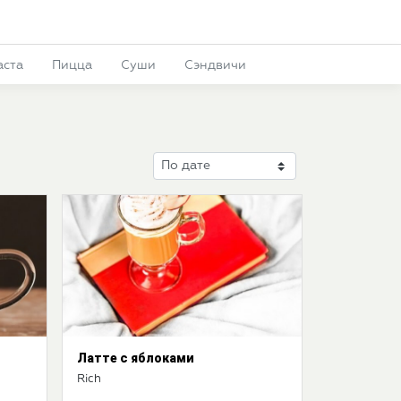
аста
Пицца
Суши
Сэндвичи
Латте с яблоками
Rich