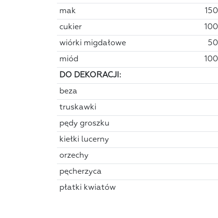
mak
150
cukier
100
wiórki migdałowe
50
miód
100
DO DEKORACJI:
beza
truskawki
pędy groszku
kiełki lucerny
orzechy
pęcherzyca
płatki kwiatów