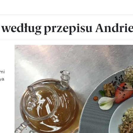
 według przepisu Andr
ami
ya