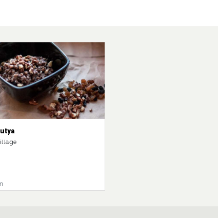
kutya
illage
n