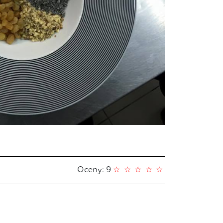
Oceny: 9
☆
☆
☆
☆
☆