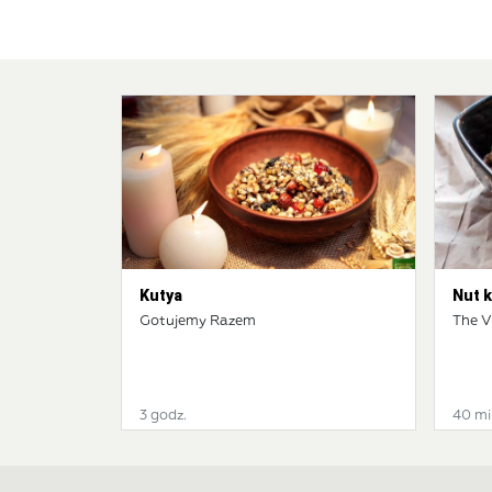
Kutya
Nut 
Gotujemy Razem
The V
3 godz.
40 mi