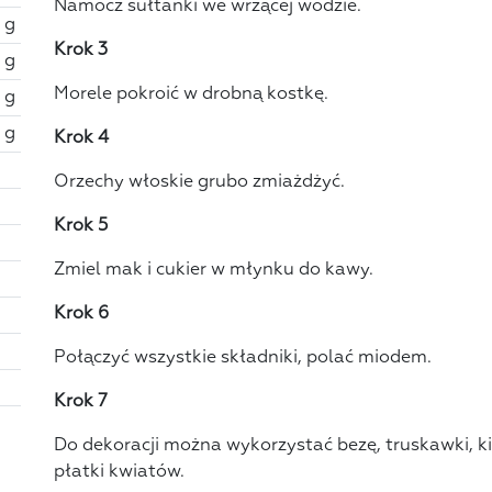
Namocz sułtanki we wrzącej wodzie.
 g
Krok 3
 g
Morele pokroić w drobną kostkę.
 g
 g
Krok 4
Orzechy włoskie grubo zmiażdżyć.
Krok 5
Zmiel mak i cukier w młynku do kawy.
Krok 6
Połączyć wszystkie składniki, polać miodem.
Krok 7
Do dekoracji można wykorzystać bezę, truskawki, kie
płatki kwiatów.