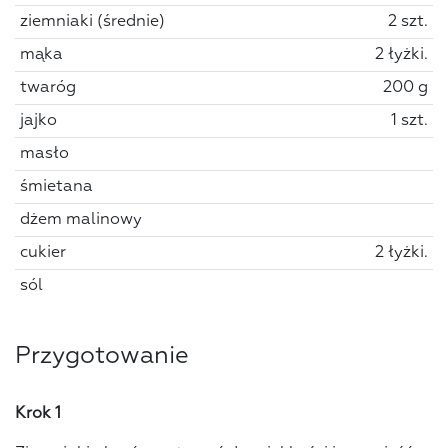
ziemniaki (średnie)
2 szt.
mąka
2 łyżki.
twaróg
200 g
jajko
1 szt.
masło
śmietana
dżem malinowy
cukier
2 łyżki.
sól
Przygotowanie
Krok 1