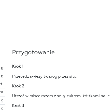
Przygotowanie
Krok 1
 g
 g
Przecedź świeży twaróg przez sito.
zt.
Krok 2
ka
Utrzeć w misce razem z solą, cukrem, żółtkami na je
 g
Krok 3
 g