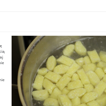
ię
cią
aj
nie
nie