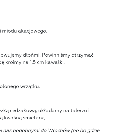
i miodu akacjowego.
wałkowujemy dłońmi. Powinniśmy otrzymać
kę kroimy na 1,5 cm kawałki.
olonego wrzątku.
yżką cedzakową, układamy na talerzu i
ą kwaśną śmietaną.
yni nas podobnymi do Włochów (no bo gdzie