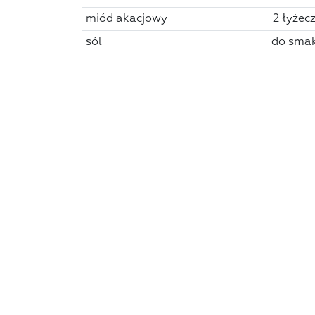
miód akacjowy
2 łyżecz
sól
do sma