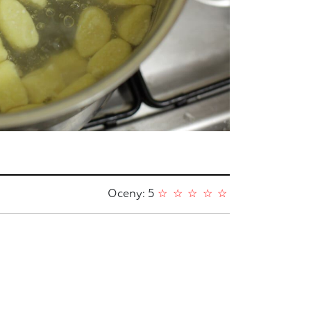
Oceny: 5
☆
☆
☆
☆
☆