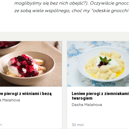
moglibyśmy się bez nich obejść?). Oczywiście gnocche
ze sobą wiele wspólnego, choć my "odeskie gnocchi"
e pierogi z wiśniami i bezą
Leniwe pierogi z ziemniakami 
twarogiem
a Malahova
Dasha Malahova
n
30 min