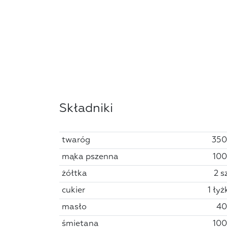
Składniki
twaróg
350
mąka pszenna
100
żółtka
2 s
cukier
1 łyż
masło
40
śmietana
100