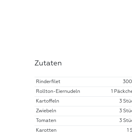
Zutaten
Rinderfilet
300
Rollton-Eiernudeln
1 Päckch
Kartoffeln
3 Stü
Zwiebeln
3 Stü
Tomaten
3 Stü
Karotten
1 