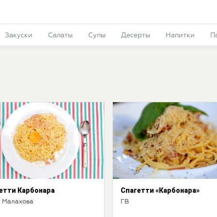
Закуски
Салаты
Супы
Десерты
Напитки
П
етти Карбонара
Спагетти «Карбонара»
 Малахова
ГВ