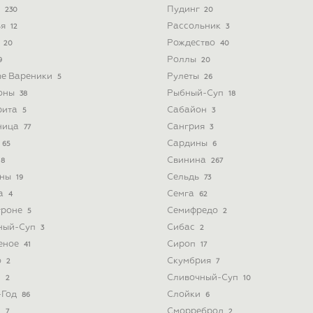
а
Пудинг
230
20
ья
Рассольник
12
3
а
Рождество
20
40
Роллы
9
20
ые Вареники
Рулеты
5
26
оны
Рыбный-Суп
38
18
рита
Сабайон
5
3
ница
Сангрия
77
3
Сардины
65
6
Свинина
8
267
ины
Сельдь
19
73
а
Семга
4
62
троне
Семифредо
5
2
ный-Суп
Сибас
3
2
еное
Сироп
41
17
о
Скумбрия
2
7
з
Сливочный-Суп
2
10
-Год
Слойки
86
6
и
Сморреброд
7
2