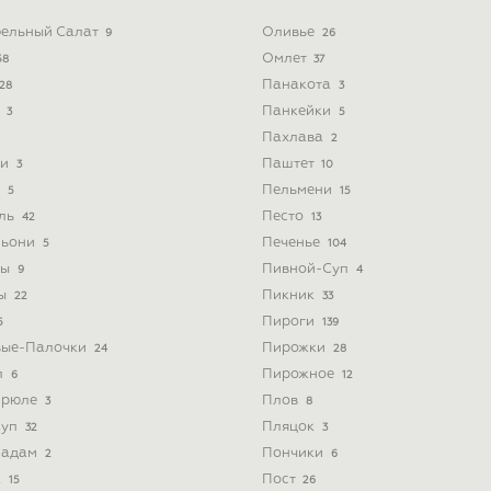
ельный Салат
Оливье
9
26
Омлет
58
37
Панакота
28
3
ь
Панкейки
3
5
Пахлава
2
ти
Паштет
3
10
и
Пельмени
5
15
йль
Песто
42
13
льони
Печенье
5
104
ты
Пивной-Суп
9
4
ты
Пикник
22
33
Пироги
5
139
вые-Палочки
Пирожки
24
28
л
Пирожное
6
12
Брюле
Плов
3
8
Суп
Пляцок
32
3
Мадам
Пончики
2
6
к
Пост
15
26