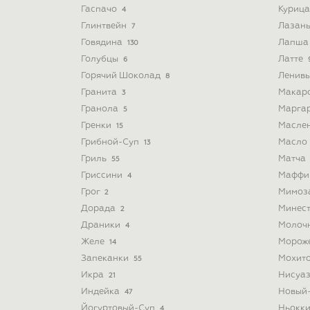
Гаспачо
Куриц
4
Глинтвейн
Лазан
7
Говядина
Лапш
130
Голубцы
Латте
6
Горячий Шоколад
Ленив
8
Гранита
Макар
3
Гранола
Марга
5
Гренки
Масле
15
Грибной-Суп
Масло
13
Гриль
Матча
55
Гриссини
Мафф
4
Грог
Мимоз
2
Дорада
Минес
2
Драники
Молоч
4
Желе
Морож
14
Запеканки
Мохит
55
Икра
Нисуа
21
Индейка
Новый
47
Йогуртовый-Суп
Ньокк
4