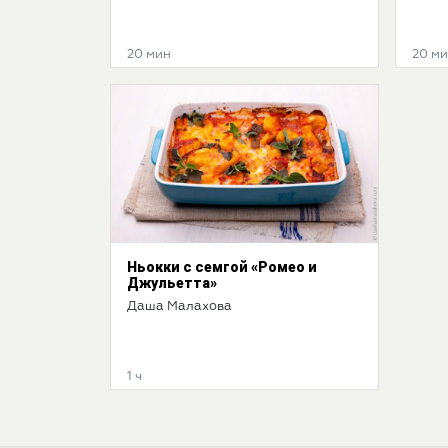
20 мин
20 м
Ньокки с семгой «Ромео и
Джульетта»
Даша Малахова
1 ч