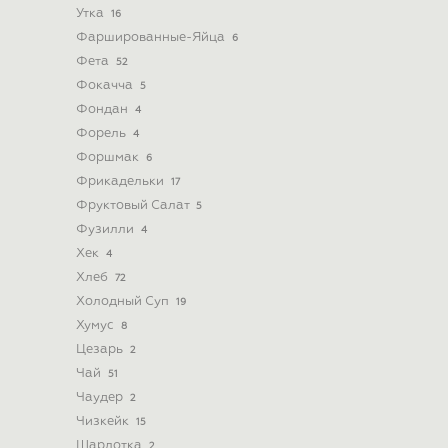
Утка
16
Фаршированные-Яйца
6
Фета
52
Фокачча
5
Фондан
4
Форель
4
Форшмак
6
Фрикадельки
17
Фруктовый Салат
5
Фузилли
4
Хек
4
Хлеб
72
Холодный Суп
19
Хумус
8
Цезарь
2
Чай
51
Чаудер
2
Чизкейк
15
Шарлотка
2