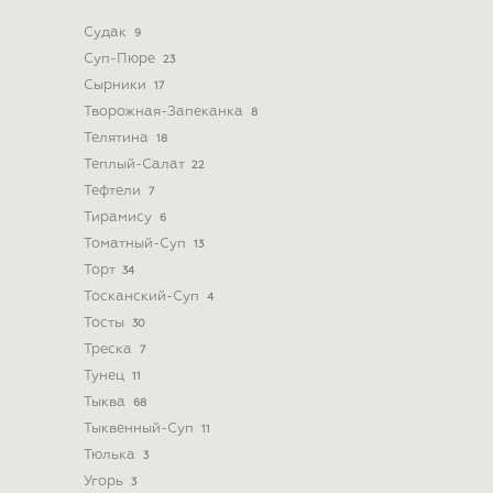
Судак
9
Суп-Пюре
23
Сырники
17
Творожная-Запеканка
8
Телятина
18
Теплый-Салат
22
Тефтели
7
Тирамису
6
Томатный-Суп
13
Торт
34
Тосканский-Суп
4
Тосты
30
Треска
7
Тунец
11
Тыква
68
Тыквенный-Суп
11
Тюлька
3
Угорь
3