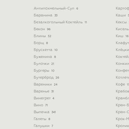
Антипохмельный-Суп
Картоф
6
Баранина
Каши
33
Безалкогольный Коктейль
Кексы
11
Бекон
Кисел
96
Блины
Киш
52
16
Борщ
Клафу
8
Брускетта
Клёцк
10
Буженина
Кокте
8
Булочки
Конки
21
Бургеры
Конфе
10
Бутерброд
Котле
26
Вареники
Кофе
24
1
Варенье
Крабо
31
Винегрет
Крамб
4
Вино
Крем-
71
Выпечка
Крем-
341
Галеты
Крок-
8
Галушки
Кроли
7