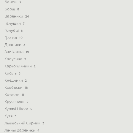
Банош
2
Борщ
8
Вареники
24
Галушки
7
Голубці
6
Гречка
10
Драники
3
Запіканка
19
Капусняк
2
Картопляники
2
Кисіль
3
Кнедлики
2
Ковбаски
18
Котлети
11
Крученики
2
Курячі Ніжки
5
Кутя
3
Львівський Сирник
3
Ліниві Вареники
4