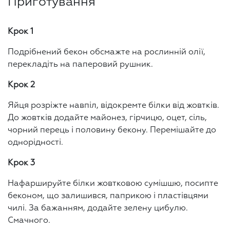
Приготування
Крок 1
Подрібнений бекон обсмажте на рослинній олії,
перекладіть на паперовий рушник.
Крок 2
Яйця розріжте навпіл, відокремте білки від жовтків.
До жовтків додайте майонез, гірчицю, оцет, сіль,
чорний перець і половину бекону. Перемішайте до
однорідності.
Крок 3
Нафаршируйте білки жовтковою сумішшю, посипте
беконом, що залишився, паприкою і пластівцями
чилі. За бажанням, додайте зелену цибулю.
Смачного.