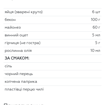
яйця (зварені круто)
6 шт
бекон
100 г
майонез
60 г
винний оцет
5 мл
гірчиця (не гостра)
5 г
рослинна олія
10 мл
ЗА СМАКОМ:
сіль
чорний перець
копчена паприка
пластівці перцю чилі