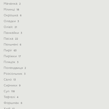
Мачанка
2
Млинці
18
Окрошка
6
Оладки
3
Олів'є
21
Панкейки
3
Паска
22
Пельмені
6
Пиріг
63
Пиріжки
17
Пляцок
3
Полендвиця
2
Розсольник
3
Сало
13
Сирники
9
Суп
118
Тефтелі
4
Форшмак
6
Хліб