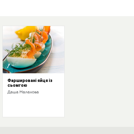
Фаршировані яйця із
сьомгою
Даша Малахова