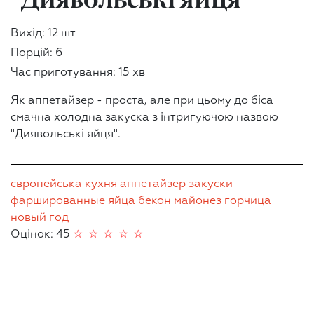
Вихід: 12 шт
Порцій: 6
Час приготування: 15 хв
Як аппетайзер - проста, але при цьому до біса
смачна холодна закуска з інтригуючою назвою
"Диявольські яйця".
європейська кухня
аппетайзер
закуски
фаршированные яйца
бекон
майонез
горчица
новый год
Оцінок: 45
☆
☆
☆
☆
☆