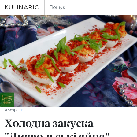
KULINARIO
Автор:
ГР
Холодна закуска
"Диявольські яйця"