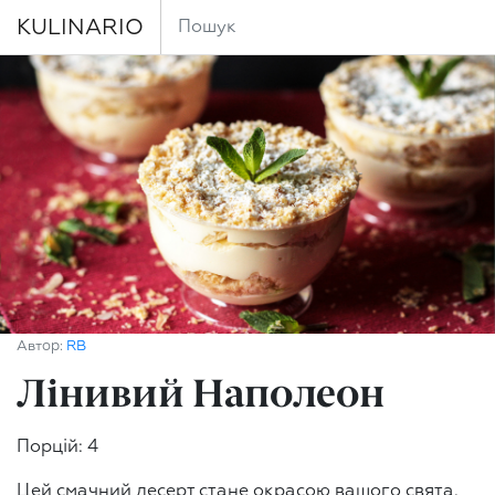
KULINARIO
Автор:
RB
Лінивий Наполеон
Порцій: 4
Цей смачний десерт стане окрасою вашого свята.