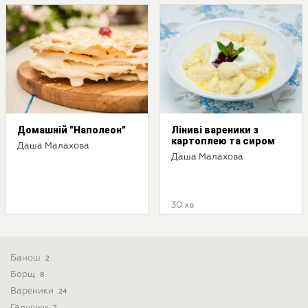
Домашній "Наполеон"
Ліниві вареники з
картоплею та сиром
Даша Малахова
Даша Малахова
30 хв
Банош
2
Борщ
8
Вареники
24
Галушки