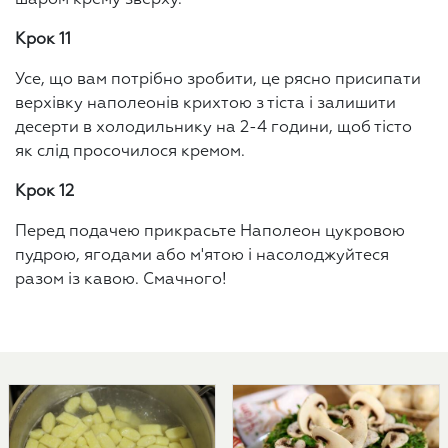
шаром крему зверху.
Крок 11
Усе, що вам потрібно зробити, це рясно присипати
верхівку наполеонів крихтою з тіста і залишити
десерти в холодильнику на 2-4 години, щоб тісто
як слід просочилося кремом.
Крок 12
Перед подачею прикрасьте Наполеон цукровою
пудрою, ягодами або м'ятою і насолоджуйтеся
разом із кавою. Смачного!