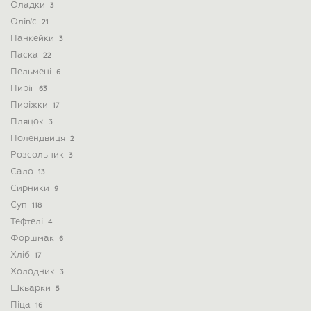
Оладки
3
Олів'є
21
Панкейки
3
Паска
22
Пельмені
6
Пиріг
63
Пиріжки
17
Пляцок
3
Полендвиця
2
Розсольник
3
Сало
13
Сирники
9
Суп
118
Тефтелі
4
Форшмак
6
Хліб
17
Холодник
3
Шкварки
5
Піца
16