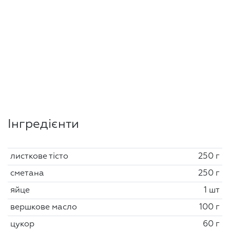
Інгредієнти
листкове тісто
250 г
сметана
250 г
яйце
1 шт
вершкове масло
100 г
цукор
60 г