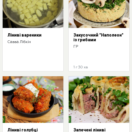
Ліниві вареники
Закусочний "Наполеон"
із грибами
Савва Лібкін
ГР
1 г 30 хв
Ліниві голубці
Запечені ліниві