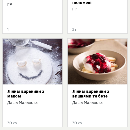
пельмені
ГР
ГР
1 г
2 г
Ліниві вареники з
Ліниві вареники з
маком
вишнями та безе
Даша Малахова
Даша Малахова
30 хв
30 хв