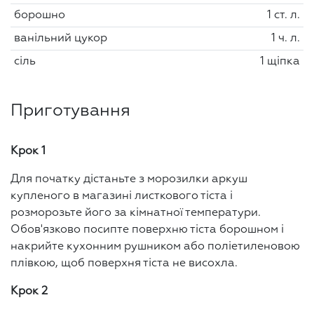
борошно
1 ст. л.
ванільний цукор
1 ч. л.
сіль
1 щіпка
Приготування
Крок 1
Для початку дістаньте з морозилки аркуш
купленого в магазині листкового тіста і
розморозьте його за кімнатної температури.
Обов'язково посипте поверхню тіста борошном і
накрийте кухонним рушником або поліетиленовою
плівкою, щоб поверхня тіста не висохла.
Крок 2