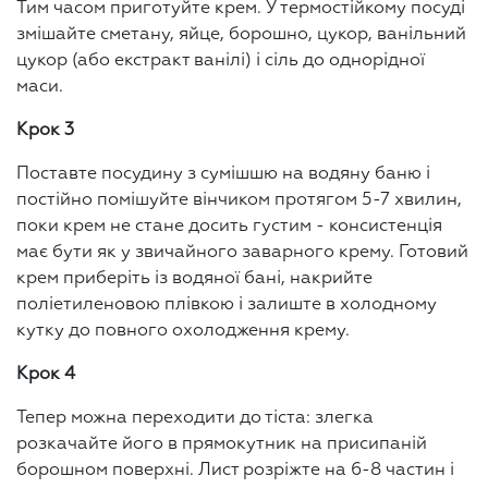
Тим часом приготуйте крем. У термостійкому посуді
змішайте сметану, яйце, борошно, цукор, ванільний
цукор (або екстракт ванілі) і сіль до однорідної
маси.
Крок 3
Поставте посудину з сумішшю на водяну баню і
постійно помішуйте вінчиком протягом 5-7 хвилин,
поки крем не стане досить густим - консистенція
має бути як у звичайного заварного крему. Готовий
крем приберіть із водяної бані, накрийте
поліетиленовою плівкою і залиште в холодному
кутку до повного охолодження крему.
Крок 4
Тепер можна переходити до тіста: злегка
розкачайте його в прямокутник на присипаній
борошном поверхні. Лист розріжте на 6-8 частин і