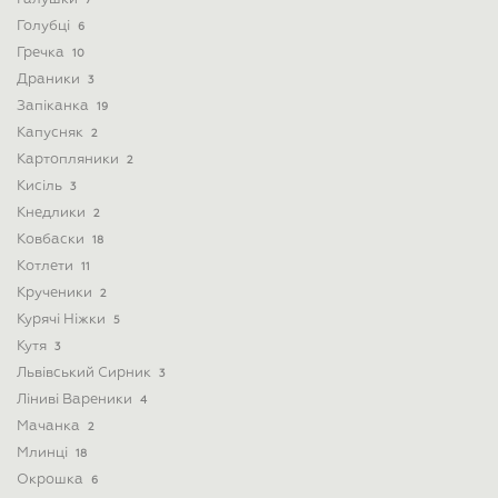
7
Голубці
6
Гречка
10
Драники
3
Запіканка
19
Капусняк
2
Картопляники
2
Кисіль
3
Кнедлики
2
Ковбаски
18
Котлети
11
Крученики
2
Курячі Ніжки
5
Кутя
3
Львівський Сирник
3
Ліниві Вареники
4
Мачанка
2
Млинці
18
Окрошка
6