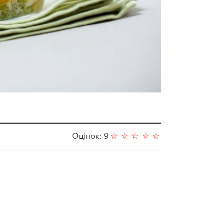
Оцінок: 9
☆
☆
☆
☆
☆