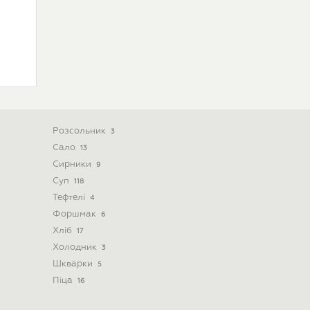
Розсольник
3
Сало
13
Сирники
9
Суп
118
Тефтелі
4
Форшмак
6
Хліб
17
Холодник
3
Шкварки
5
Піца
16