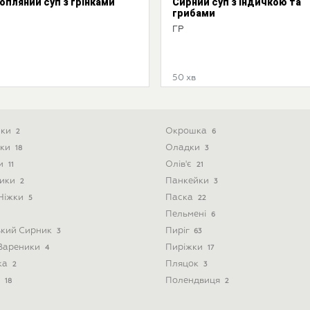
опляний суп з грінками
Сирний суп з індичкою та
грибами
ГР
50 хв
ики
Окрошка
2
6
ски
Оладки
18
3
ти
Олів'є
11
21
ники
Панкейки
2
3
 Ніжки
Паска
5
22
Пельмені
6
ький Сирник
Пиріг
3
63
 Вареники
Пиріжки
4
17
ка
Пляцок
2
3
і
Полендвиця
18
2