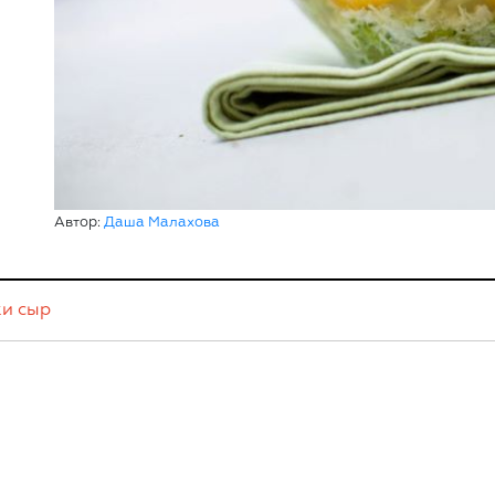
Автор:
Даша Малахова
ки
сыр