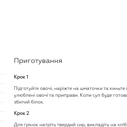
Приготування
Крок 1
Підготуйте овочі, наріжте на шматочки та киньте
улюблені овочі та приправи. Коли суп буде готов
збитий білок.
Крок 2
Для грінок натріть твердий сир, викладіть на хліб