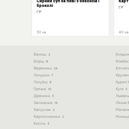
Сирний суп на пиві з беконом і
Карт
броколі
ГР
ГР
30 хв
40 хв
Банош
Кнедл
2
Борщ
Ковба
8
Вареники
Котле
24
Галушки
Круче
7
Голубці
Курячі
6
Гречка
Кутя
10
3
Драники
Львівс
3
Запіканка
Ліниві
19
Капусняк
Мачан
2
Картопляники
Млинц
2
Кисіль
3