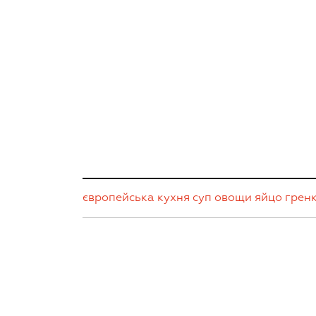
європейська кухня
суп
овощи
яйцо
грен