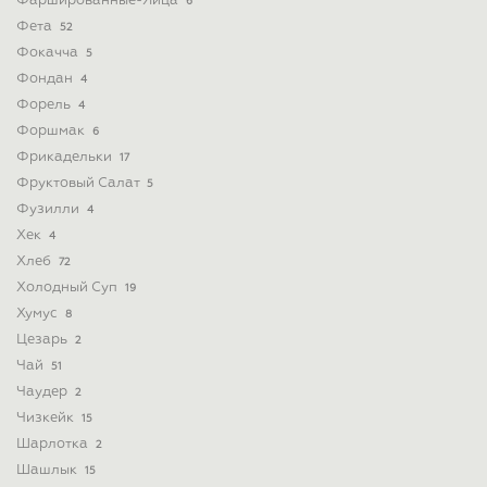
Фаршированные-Яйца
6
Фета
52
Фокачча
5
Фондан
4
Форель
4
Форшмак
6
Фрикадельки
17
Фруктовый Салат
5
Фузилли
4
Хек
4
Хлеб
72
Холодный Суп
19
Хумус
8
Цезарь
2
Чай
51
Чаудер
2
Чизкейк
15
Шарлотка
2
Шашлык
15