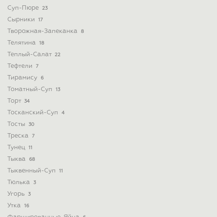
Суп-Пюре
23
Сырники
17
Творожная-Запеканка
8
Телятина
18
Теплый-Салат
22
Тефтели
7
Тирамису
6
Томатный-Суп
13
Торт
34
Тосканский-Суп
4
Тосты
30
Треска
7
Тунец
11
Тыква
68
Тыквенный-Суп
11
Тюлька
3
Угорь
3
Утка
16