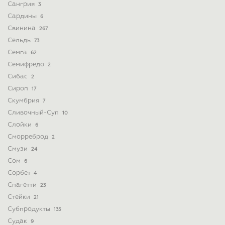
Сангрия
3
Сардины
6
Свинина
267
Сельдь
73
Семга
62
Семифредо
2
Сибас
2
Сироп
17
Скумбрия
7
Сливочный-Суп
10
Слойки
6
Сморреброд
2
Смузи
24
Сом
6
Сорбет
4
Спагетти
23
Стейки
21
Субпродукты
135
Судак
9