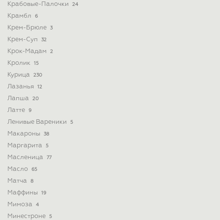
Крабовые-Палочки
24
Крамбл
6
Крем-Брюле
3
Крем-Суп
32
Крок-Мадам
2
Кролик
15
Курица
230
Лазанья
12
Лапша
20
Латте
9
Ленивые Вареники
5
Макароны
38
Маргарита
5
Масленица
77
Масло
65
Матча
8
Маффины
19
Мимоза
4
Минестроне
5