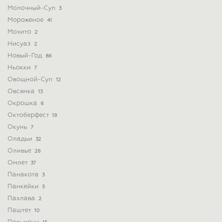
Молочный-Суп
3
Мороженое
41
Мохито
2
Нисуаз
2
Новый-Год
86
Ньокки
7
Овощной-Суп
12
Овсянка
13
Окрошка
6
Октоберфест
19
Окунь
7
Оладьи
32
Оливье
26
Омлет
37
Панакота
3
Панкейки
5
Пахлава
2
Паштет
10