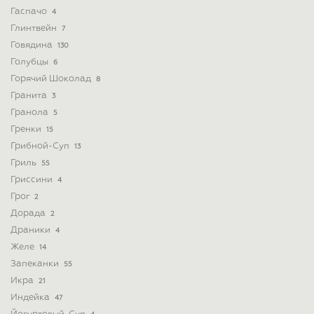
Гаспачо
4
Глинтвейн
7
Говядина
130
Голубцы
6
Горячий Шоколад
8
Гранита
3
Гранола
5
Гренки
15
Грибной-Суп
13
Гриль
55
Гриссини
4
Грог
2
Дорада
2
Драники
4
Желе
14
Запеканки
55
Икра
21
Индейка
47