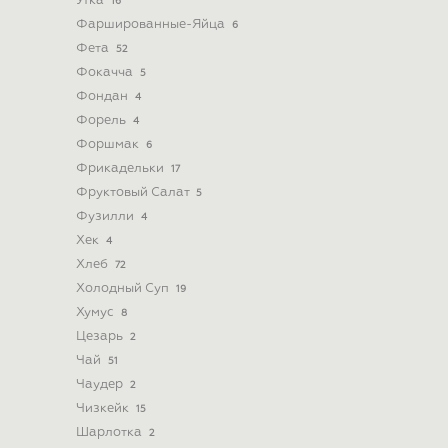
Утка
16
Фаршированные-Яйца
6
Фета
52
Фокачча
5
Фондан
4
Форель
4
Форшмак
6
Фрикадельки
17
Фруктовый Салат
5
Фузилли
4
Хек
4
Хлеб
72
Холодный Суп
19
Хумус
8
Цезарь
2
Чай
51
Чаудер
2
Чизкейк
15
Шарлотка
2