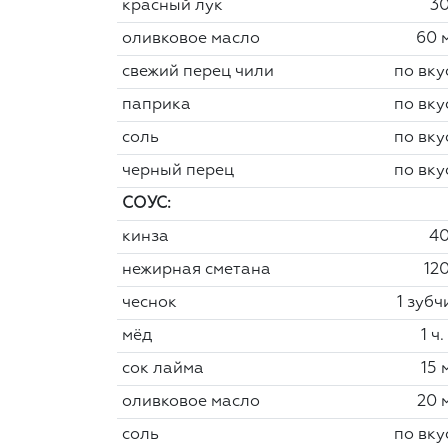
красный лук
30
оливковое масло
60 
свежий перец чили
по вку
паприка
по вку
соль
по вку
черный перец
по вку
СОУС:
кинза
40
нежирная сметана
120
чеснок
1 зубч
мёд
1 ч.
сок лайма
15 
оливковое масло
20 
соль
по вку