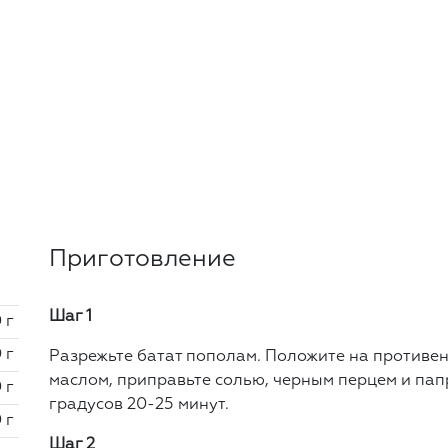
Приготовление
Шаг 1
 г
 г
Разрежьте батат пополам. Положите на противе
маслом, приправьте солью, черным перцем и пап
 г
градусов 20-25 минут.
 г
Шаг 2