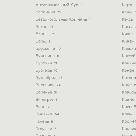
Антипохмельный-Суп
Картоф
6
Баранина
Каши
33
Безалкогольный Коктейль
Кексы
11
Бекон
Кисел
96
Блины
Киш
52
16
Борщ
Клафу
8
Брускетта
Клёцк
10
Буженина
Кокте
8
Булочки
Конки
21
Бургеры
Конфе
10
Бутерброд
Котле
26
Вареники
Кофе
24
1
Варенье
Крабо
31
Винегрет
Крамб
4
Вино
Крем-
71
Выпечка
Крем-
341
Галеты
Крок-
8
Галушки
Кроли
7