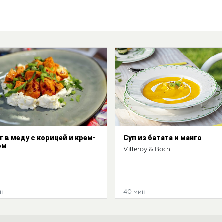
т в меду с корицей и крем-
Суп из батата и манго
ом
Villeroy & Boch
ин
40 мин