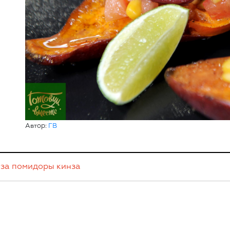
Автор:
ГВ
уза
помидоры
кинза