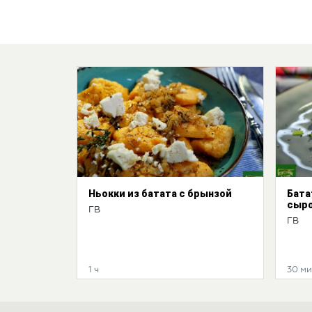
Ньокки из батата с брынзой
Бата
сыр
ГВ
ГВ
1 ч
30 м