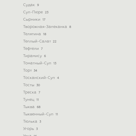
Судак
9
Суп-Пюре
23
Сырники
17
Творожная-Запеканка
8
Телятина
18
Теплый-Салат
22
Тефтели
7
Тирамису
6
Томатный-Суп
13
Торт
34
Тосканский-Суп
4
Тосты
30
Треска
7
Тунец
11
Тыква
68
Тыквенный-Суп
11
Тюлька
3
Угорь
3