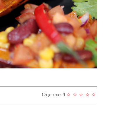
Оценок: 4
☆
☆
☆
☆
☆