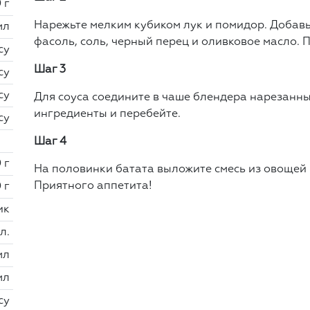
 г
Нарежьте мелким кубиком лук и помидор. Добавь
мл
фасоль, соль, черный перец и оливковое масло. 
су
Шаг 3
су
су
Для соуса соедините в чаше блендера нарезанны
ингредиенты и перебейте.
су
Шаг 4
 г
На половинки батата выложите смесь из овощей и
Приятного аппетита!
 г
ик
 л.
мл
мл
су