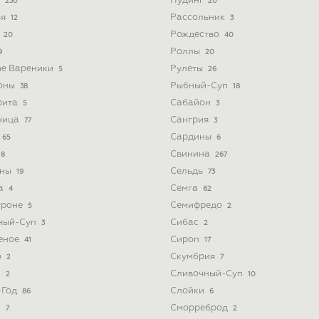
а
Пудинг
230
20
ья
Рассольник
12
3
а
Рождество
20
40
Роллы
9
20
ые Вареники
Рулеты
5
26
оны
Рыбный-Суп
38
18
рита
Сабайон
5
3
ница
Сангрия
77
3
Сардины
65
6
Свинина
8
267
ины
Сельдь
19
73
а
Семга
4
62
троне
Семифредо
5
2
ный-Суп
Сибас
3
2
еное
Сироп
41
17
о
Скумбрия
2
7
з
Сливочный-Суп
2
10
-Год
Слойки
86
6
и
Сморреброд
7
2