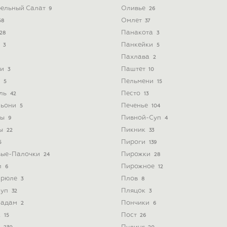
ельный Салат
Оливье
9
26
Омлет
58
37
Панакота
28
3
ь
Панкейки
3
5
Пахлава
2
ти
Паштет
3
10
и
Пельмени
5
15
йль
Песто
42
13
льони
Печенье
5
104
ты
Пивной-Суп
9
4
ты
Пикник
22
33
Пироги
5
139
вые-Палочки
Пирожки
24
28
л
Пирожное
6
12
Брюле
Плов
3
8
Суп
Пляцок
32
3
Мадам
Пончики
2
6
к
Пост
15
26