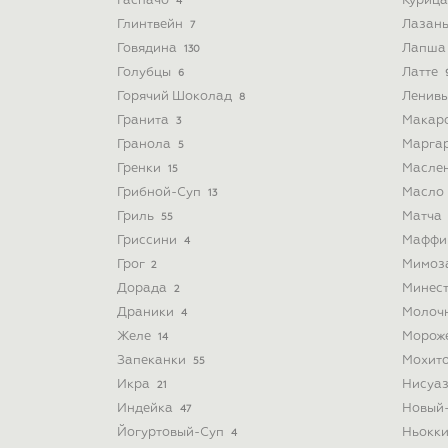
Гаспачо
Куриц
4
Глинтвейн
Лазан
7
Говядина
Лапш
130
Голубцы
Латте
6
Горячий Шоколад
Ленив
8
Гранита
Макар
3
Гранола
Марга
5
Гренки
Масле
15
Грибной-Суп
Масло
13
Гриль
Матча
55
Гриссини
Мафф
4
Грог
Мимоз
2
Дорада
Минес
2
Драники
Молоч
4
Желе
Морож
14
Запеканки
Мохит
55
Икра
Нисуа
21
Индейка
Новый
47
Йогуртовый-Суп
Ньокк
4