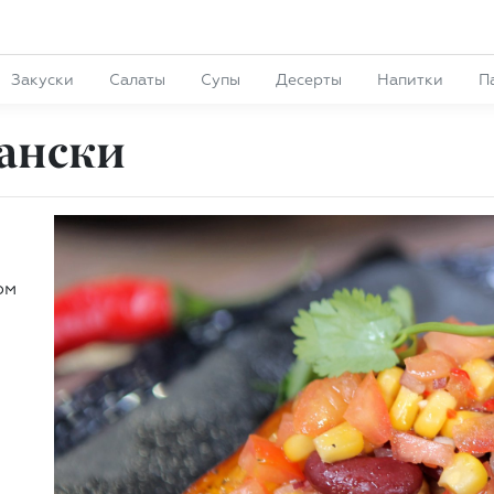
Закуски
Салаты
Супы
Десерты
Напитки
П
кански
ом