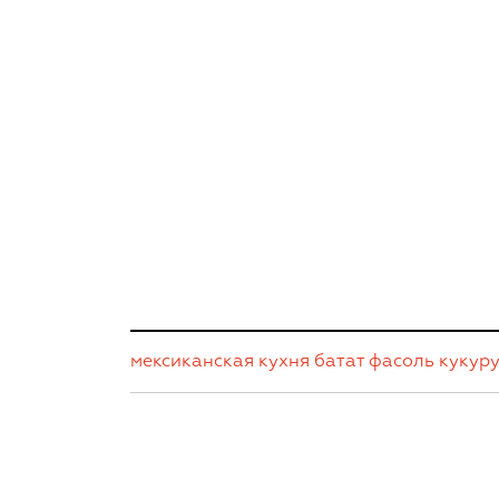
мексиканская кухня
батат
фасоль
кукур