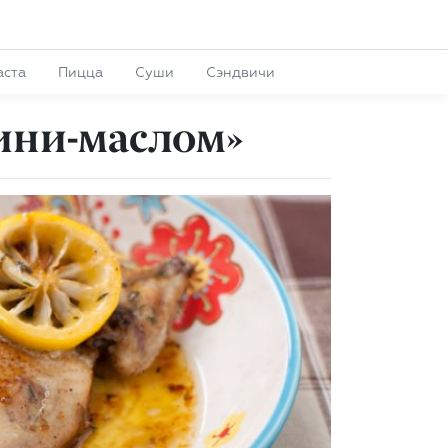
аста
Пицца
Суши
Сэндвичи
ини-маслом»