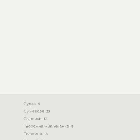
Судак
9
Суп-Пюре
23
Сырники
17
Творожная-Запеканка
8
Телятина
18