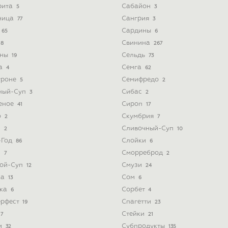
рита
Сабайон
5
3
ница
Сангрия
77
3
Сардины
65
6
Свинина
8
267
ины
Сельдь
19
73
а
Семга
4
62
троне
Семифредо
5
2
ный-Суп
Сибас
3
2
еное
Сироп
41
17
о
Скумбрия
2
7
з
Сливочный-Суп
2
10
-Год
Слойки
86
6
и
Сморреброд
7
2
ой-Суп
Смузи
12
24
ка
Сом
13
6
ка
Сорбет
6
4
ерфест
Спагетти
19
23
Стейки
7
21
и
Субпродукты
32
135