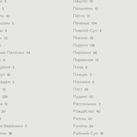
ти
Паштет
3
10
и
Пельмени
5
15
йль
Песто
42
13
льони
Печенье
5
104
ты
Пивной-Суп
9
4
ты
Пикник
22
33
Пироги
5
139
вые-Палочки
Пирожки
24
28
л
Пирожное
6
12
Брюле
Плов
3
8
Суп
Пляцок
32
3
Мадам
Пончики
2
6
к
Пост
15
26
а
Пудинг
230
20
ья
Рассольник
12
3
а
Рождество
20
40
Роллы
9
20
ые Вареники
Рулеты
5
26
оны
Рыбный-Суп
38
18