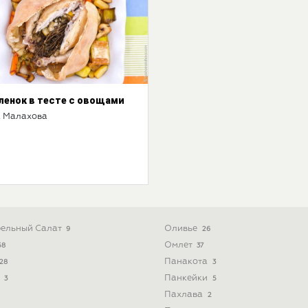
енок в тесте с овощами
 Малахова
ельный Салат
Оливье
9
26
Омлет
58
37
Панакота
28
3
ь
Панкейки
3
5
Пахлава
2