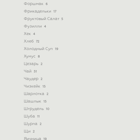
Форшмак
6
Фрикадельки
17
Фруктовый Салат
5
Фузилли
4
Хек
4
Хлеб
72
Холодный Суп
19
Хумус
8
Цезарь
2
Чай
51
Чаудер
2
Чизкейк
15
Шарлотка
2
Шашлык
15
Штрудель
10
Шуба
11
Шурпа
2
Щи
2
Яичница
19