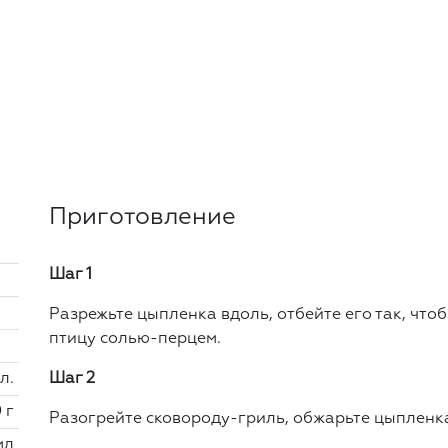
Приготовление
Шаг 1
Разрежьте цыпленка вдоль, отбейте его так, что
птицу солью-перцем.
 л.
Шаг 2
 г
Разогрейте сковороду-гриль, обжарьте цыпленка
мл