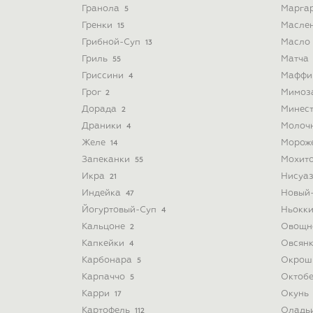
Гранола
Марга
5
Гренки
Масле
15
Грибной-Суп
Масло
13
Гриль
Матча
55
Гриссини
Мафф
4
Грог
Мимоз
2
Дорада
Минес
2
Драники
Молоч
4
Желе
Морож
14
Запеканки
Мохит
55
Икра
Нисуа
21
Индейка
Новый
47
Йогуртовый-Суп
Ньокк
4
Кальцоне
Овощн
2
Капкейки
Овсян
4
Карбонара
Окрош
5
Карпаччо
Октоб
5
Карри
Окунь
17
Картофель
Оладь
112