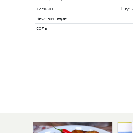
тимьян
1 пуч
черный перец
соль