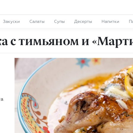
Закуски
Салаты
Супы
Десерты
Напитки
П
а с тимьяном и «Март
та