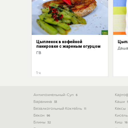
Цыпленок в кофейной
Цыпл
панировке с жареным огурцом
Даша
ГВ
1 ч
Антипохмельный-Суп
Картоф
6
Баранина
Каши
33
Безалкогольный Коктейль
Кексы
11
Бекон
Кисел
96
Блины
Киш
52
16