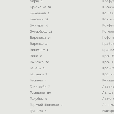
Борщ
Клафу
8
Брускетта
Клёцк
10
Буженина
Кокте
8
Булочки
Конки
21
Бургеры
Конфе
10
Бутерброд
Котле
26
Вареники
Кофе
24
1
Варенье
Крабо
31
Винегрет
Крамб
4
Вино
Крем-
71
Выпечка
Крем-
341
Галеты
Крок-
8
Галушки
Кроли
7
Гаспачо
Куриц
4
Глинтвейн
Лазан
7
Говядина
Лапш
130
Голубцы
Латте
6
Горячий Шоколад
Ленив
8
Гранита
Макар
3