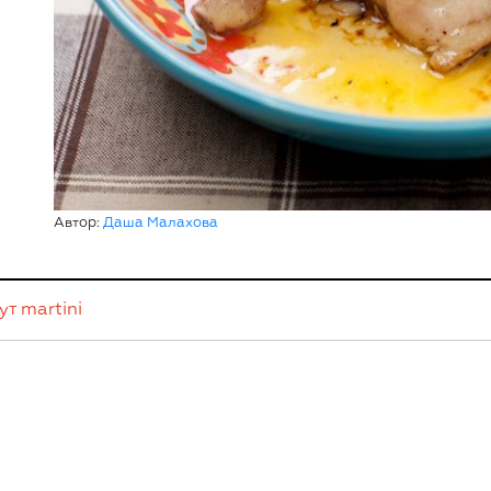
Автор:
Даша Малахова
ут
martini