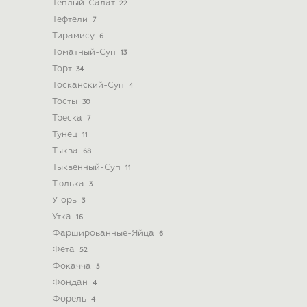
Теплый-Салат
22
Тефтели
7
Тирамису
6
Томатный-Суп
13
Торт
34
Тосканский-Суп
4
Тосты
30
Треска
7
Тунец
11
Тыква
68
Тыквенный-Суп
11
Тюлька
3
Угорь
3
Утка
16
Фаршированные-Яйца
6
Фета
52
Фокачча
5
Фондан
4
Форель
4