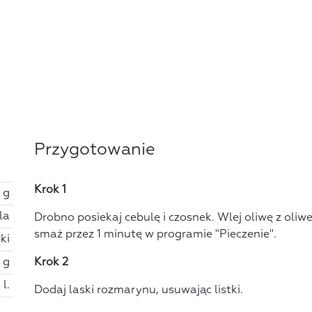
Przygotowanie
Krok 1
 g
la
Drobno posiekaj cebulę i czosnek. Wlej oliwę z oliw
smaż przez 1 minutę w programie "Pieczenie".
ki
 g
Krok 2
 l.
Dodaj laski rozmarynu, usuwając listki.