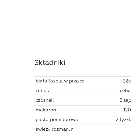
Składniki
biała fasola w puszce
225
cebula
1 cebu
czosnek
2 ząb
makaron
120
pasta pomidorowa
2 łyżki.
świeży rozmaryn