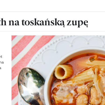
th na toskańską zupę
et
 ma
a