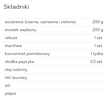
Składniki
soczewica (czarna, czerwona i zielona)
200 g
mostek wędzony
200 g
cebula
1 szt.
marchew
1 szt.
koncentrat pomidorowy
1 łyżka
słodka papryka
1/2 szt.
olej roślinny
liść laurowy
sól
pieprz