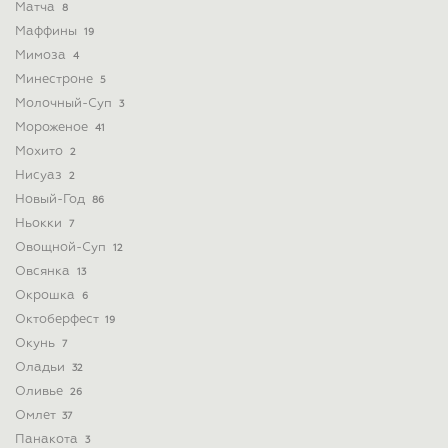
Матча
8
Маффины
19
Мимоза
4
Минестроне
5
Молочный-Суп
3
Мороженое
41
Мохито
2
Нисуаз
2
Новый-Год
86
Ньокки
7
Овощной-Суп
12
Овсянка
13
Окрошка
6
Октоберфест
19
Окунь
7
Оладьи
32
Оливье
26
Омлет
37
Панакота
3