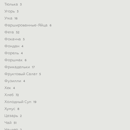
Тюлька
3
Угорь
3
Утка
16
Фаршированные-Яйца
6
Фета
52
Фокачча
5
Фондан
4
Форель
4
Форшмак
6
Фрикадельки
17
Фруктовый Салат
5
Фузилли
4
Хек
4
Хлеб
72
Холодный Суп
19
Хумус
8
Цезарь
2
Чай
51
Чаудер