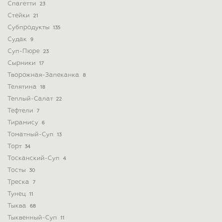
Спагетти
23
Стейки
21
Субпродукты
135
Судак
9
Суп-Пюре
23
Сырники
17
Творожная-Запеканка
8
Телятина
18
Теплый-Салат
22
Тефтели
7
Тирамису
6
Томатный-Суп
13
Торт
34
Тосканский-Суп
4
Тосты
30
Треска
7
Тунец
11
Тыква
68
Тыквенный-Суп
11