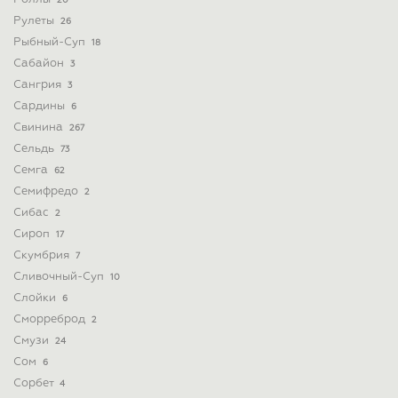
20
Рулеты
26
Рыбный-Суп
18
Сабайон
3
Сангрия
3
Сардины
6
Свинина
267
Сельдь
73
Семга
62
Семифредо
2
Сибас
2
Сироп
17
Скумбрия
7
Сливочный-Суп
10
Слойки
6
Сморреброд
2
Смузи
24
Сом
6
Сорбет
4