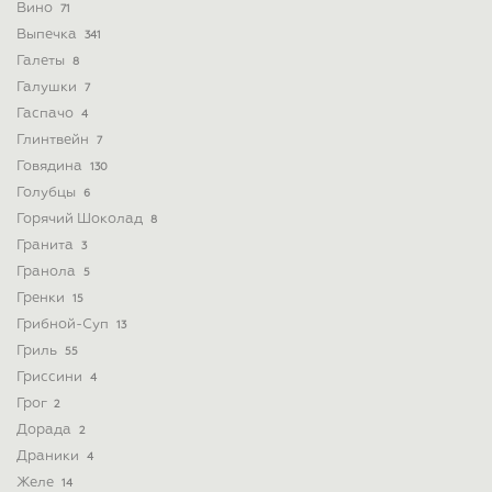
Вино
71
Выпечка
341
Галеты
8
Галушки
7
Гаспачо
4
Глинтвейн
7
Говядина
130
Голубцы
6
Горячий Шоколад
8
Гранита
3
Гранола
5
Гренки
15
Грибной-Суп
13
Гриль
55
Гриссини
4
Грог
2
Дорада
2
Драники
4
Желе
14