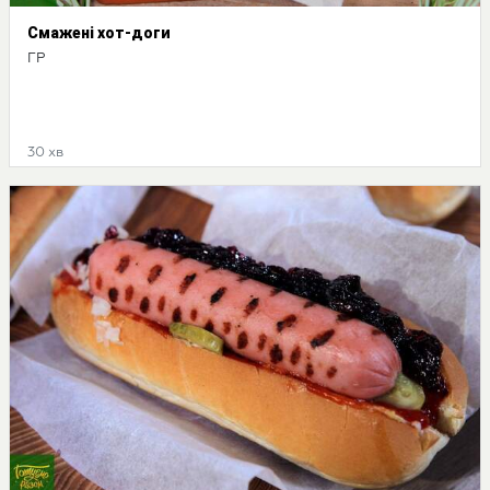
Смажені хот-доги
ГР
30 хв