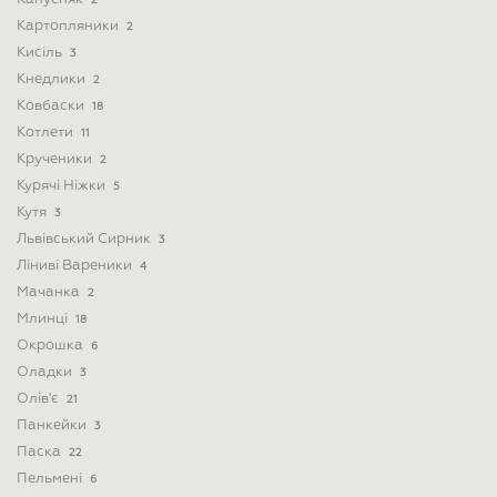
2
Картопляники
2
Кисіль
3
Кнедлики
2
Ковбаски
18
Котлети
11
Крученики
2
Курячі Ніжки
5
Кутя
3
Львівський Сирник
3
Ліниві Вареники
4
Мачанка
2
Млинці
18
Окрошка
6
Оладки
3
Олів'є
21
Панкейки
3
Паска
22
Пельмені
6