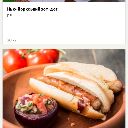
Нью-йоркський хот-дог
ГР
20 хв