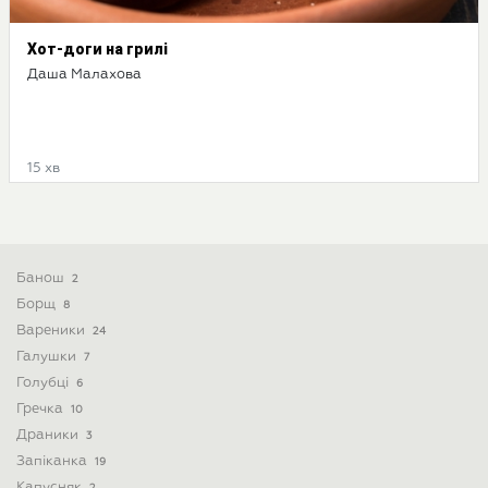
Хот-доги на грилі
Даша Малахова
15 хв
Банош
2
Борщ
8
Вареники
24
Галушки
7
Голубці
6
Гречка
10
Драники
3
Запіканка
19
Капусняк