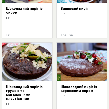
Шоколадний пиріг із
Вишневий пиріг
сиром
ГР
ГР
1 г
1 г 40 хв
Шоколадний пиріг із
Шоколадний пиріг із
грушею та
вершковим сиром
мигдальними
ГР
пластівцями
ГР