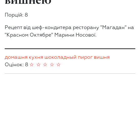
Порцій: 8
Рецепт від шеф-кондитера ресторану "Магадан" на
"Красном Октябре" Марини Носової.
домашня кухня
шоколадный
пирог
вишня
Оцінок: 8
☆
☆
☆
☆
☆