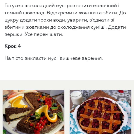
Готуємо шоколадний мус: розтопити молочний і
темний шоколад. Відокремити жовтки та збити. До
цукру додати трохи води, уварити, з'єднати зі
збитими жовтками до охолодження суміші. Додати
вершки. Усе перемішати.
Крок 4
На тісто викласти мус і вишневе варення.