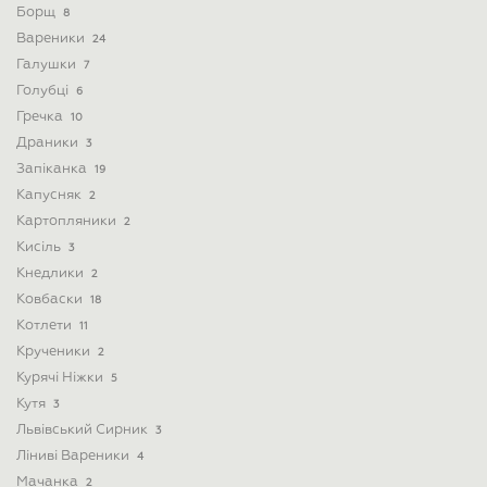
Борщ
8
Вареники
24
Галушки
7
Голубці
6
Гречка
10
Драники
3
Запіканка
19
Капусняк
2
Картопляники
2
Кисіль
3
Кнедлики
2
Ковбаски
18
Котлети
11
Крученики
2
Курячі Ніжки
5
Кутя
3
Львівський Сирник
3
Ліниві Вареники
4
Мачанка
2