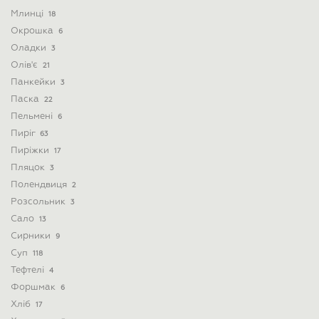
Млинці
18
Окрошка
6
Оладки
3
Олів'є
21
Панкейки
3
Паска
22
Пельмені
6
Пиріг
63
Пиріжки
17
Пляцок
3
Полендвиця
2
Розсольник
3
Сало
13
Сирники
9
Суп
118
Тефтелі
4
Форшмак
6
Хліб
17