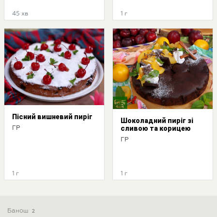
45 хв
1 г
Пісний вишневий пиріг
Шоколадний пиріг зі
сливою та корицею
ГР
ГР
1 г
1 г
Банош
2