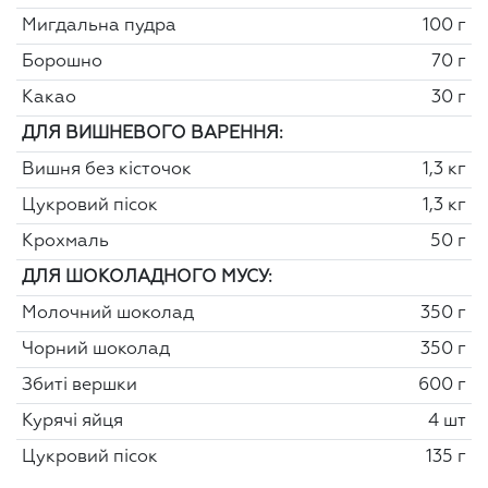
Мигдальна пудра
100 г
Борошно
70 г
Какао
30 г
ДЛЯ ВИШНЕВОГО ВАРЕННЯ:
Вишня без кісточок
1,3 кг
Цукровий пісок
1,3 кг
Крохмаль
50 г
ДЛЯ ШОКОЛАДНОГО МУСУ:
Молочний шоколад
350 г
Чорний шоколад
350 г
Збиті вершки
600 г
Курячі яйця
4 шт
Цукровий пісок
135 г