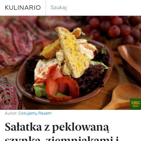
KULINARIO
Autor:
Gotujemy Razem
Sałatka z peklowaną
szynką, ziemniakami i