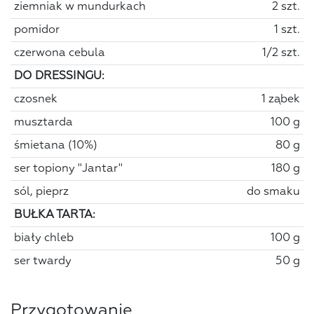
ziemniak w mundurkach
2 szt.
pomidor
1 szt.
czerwona cebula
1/2 szt.
DO DRESSINGU:
czosnek
1 ząbek
musztarda
100 g
śmietana (10%)
80 g
ser topiony "Jantar"
180 g
sól, pieprz
do smaku
BUŁKA TARTA:
biały chleb
100 g
ser twardy
50 g
Przygotowanie