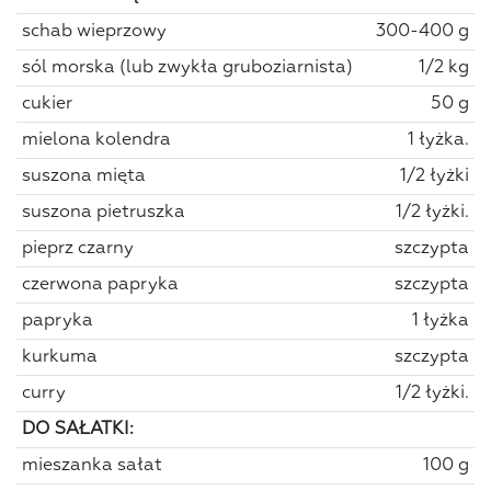
schab wieprzowy
300-400 g
sól morska (lub zwykła gruboziarnista)
1/2 kg
cukier
50 g
mielona kolendra
1 łyżka.
suszona mięta
1/2 łyżki
suszona pietruszka
1/2 łyżki.
pieprz czarny
szczypta
czerwona papryka
szczypta
papryka
1 łyżka
kurkuma
szczypta
curry
1/2 łyżki.
DO SAŁATKI:
mieszanka sałat
100 g