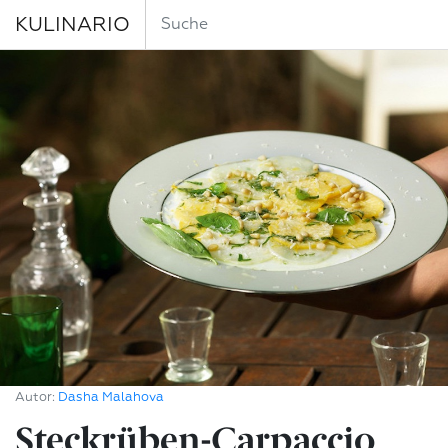
KULINARIO
Autor:
Dasha Malahova
Steckrüben-Carpaccio