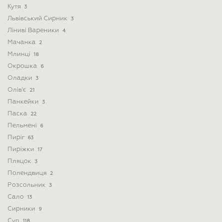
Кутя
3
Львівський Сирник
3
Ліниві Вареники
4
Мачанка
2
Млинці
18
Окрошка
6
Оладки
3
Олів'є
21
Панкейки
3
Паска
22
Пельмені
6
Пиріг
63
Пиріжки
17
Пляцок
3
Полендвиця
2
Розсольник
3
Сало
13
Сирники
9
Суп
118