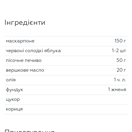
Інгредієнти
маскарпоне
150 г
червоні солодкі яблука
1-2 шт
пісочне печиво
50 г
вершкове масло
20 г
олія
1 ч. л.
фундук
1 жменя
цукор
кориця