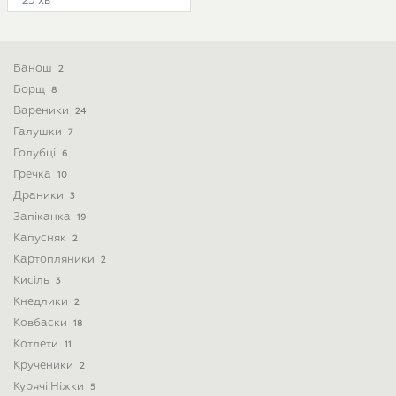
25 хв
Банош
2
Борщ
8
Вареники
24
Галушки
7
Голубці
6
Гречка
10
Драники
3
Запіканка
19
Капусняк
2
Картопляники
2
Кисіль
3
Кнедлики
2
Ковбаски
18
Котлети
11
Крученики
2
Курячі Ніжки
5