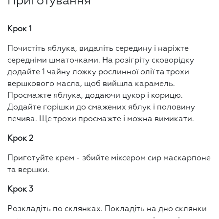
Приготування
Крок 1
Почистіть яблука, видаліть середину і наріжте
середніми шматочками. На розігріту сковорідку
додайте 1 чайну ложку рослинної олії та трохи
вершкового масла, щоб вийшла карамель.
Просмажте яблука, додаючи цукор і корицю.
Додайте горішки до смажених яблук і половину
печива. Ще трохи просмажте і можна вимикати.
Крок 2
Приготуйте крем - збийте міксером сир маскарпоне
та вершки.
Крок 3
Розкладіть по склянках. Покладіть на дно склянки