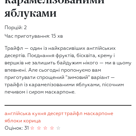
яблуками
Порцій: 2
Час приготування: 15 хв
Трайфл — один із найкрасивіших англійських
десертів. Поєднання фруктів, бісквіта, крему і
вершків не залишить байдужим нікого — ми в цьому
впевнені. Але сьогодні пропонуємо вам
приготувати спрощений "зимовий" варіант —
трайфл із карамелізованими яблуками, пісочним
печивом і сиром маскарпоне.
англійська кухня
десерт
трайфл
маскарпоне
яблоки
корица
Оцінок: 31
☆
☆
☆
☆
☆