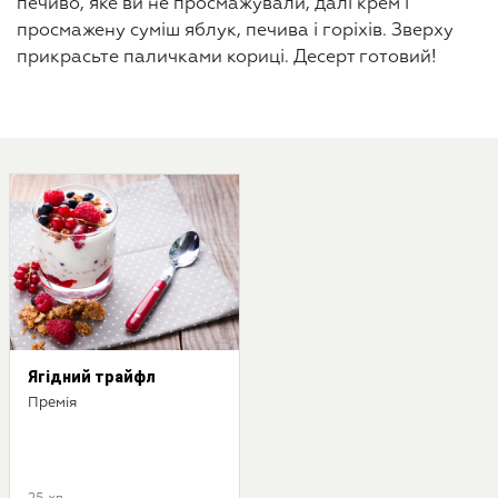
печиво, яке ви не просмажували, далі крем і
просмажену суміш яблук, печива і горіхів. Зверху
прикрасьте паличками кориці. Десерт готовий!
Ягідний трайфл
Премія