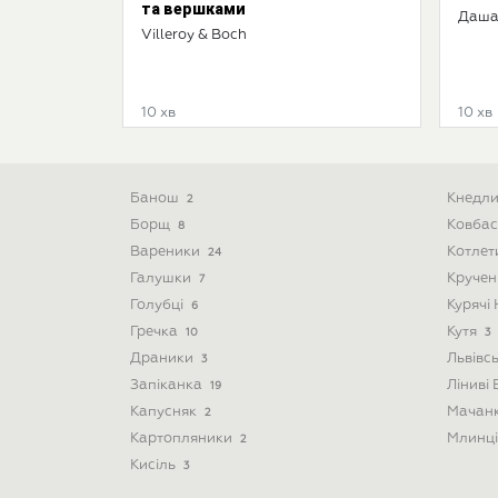
та вершками
Даша
Villeroy & Boch
10 хв
10 хв
Банош
Кнедл
2
Борщ
Ковба
8
Вареники
Котле
24
Галушки
Круче
7
Голубці
Курячі
6
Гречка
Кутя
10
3
Драники
Львівс
3
Запіканка
Ліниві
19
Капусняк
Мачан
2
Картопляники
Млинц
2
Кисіль
3