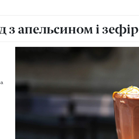
 з апельсином і зефі
 а