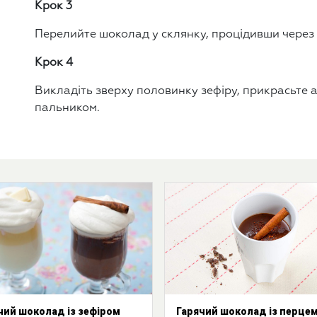
Крок 3
Перелийте шоколад у склянку, процідивши через 
Крок 4
Викладіть зверху половинку зефіру, прикрасьте 
пальником.
чий шоколад із зефіром
Гарячий шоколад із перцем