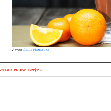
Автор:
Даша Малахова
олад
апельсин
зефир