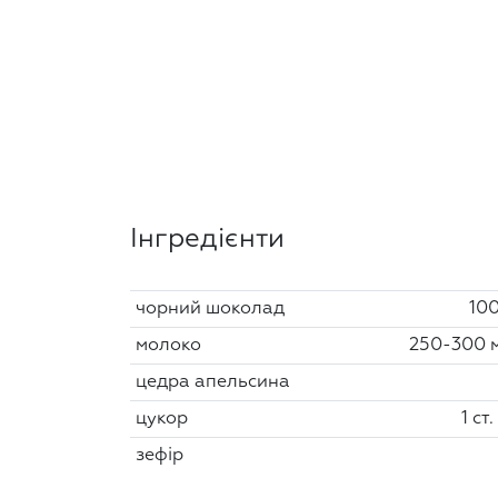
Інгредієнти
чорний шоколад
100
молоко
250-300 
цедра апельсина
цукор
1 ст.
зефір