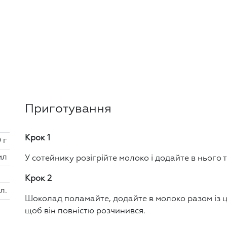
Приготування
Крок 1
 г
мл
У сотейнику розігрійте молоко і додайте в нього
Крок 2
 л.
Шоколад поламайте, додайте в молоко разом із ц
щоб він повністю розчинився.