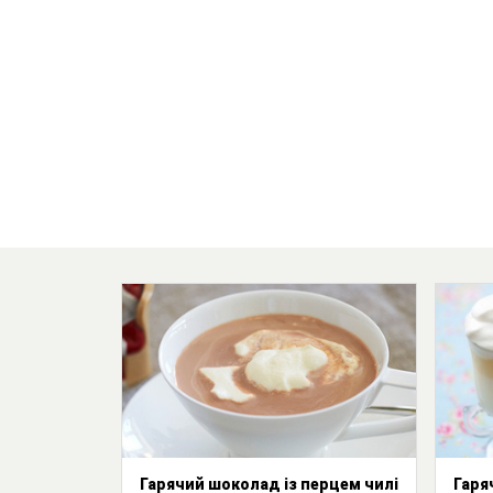
Гарячий шоколад із перцем чилі
Гаря