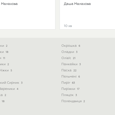
 Малахова
Даша Малахова
10 хв
ики
Окрошка
2
6
ски
Оладки
18
3
ти
Олів'є
11
21
ники
Панкейки
2
3
 Ніжки
Паска
5
22
Пельмені
6
ький Сирник
Пиріг
3
63
 Вареники
Пиріжки
4
17
ка
Пляцок
2
3
і
Полендвиця
18
2