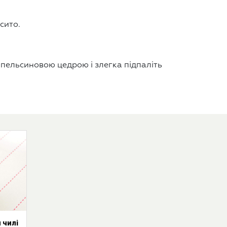
сито.
апельсиновою цедрою і злегка підпаліть
 чилі