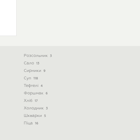
Розсольник
3
Сало
13
Сирники
9
Суп
118
Тефтелі
4
Форшмак
6
Хліб
17
Холодник
3
Шкварки
5
Піца
16