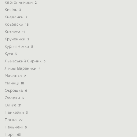
Картопляники
2
Кисіль
3
Кнедлики
2
Ковбаски
18
Котлети
11
Крученики
2
Курячі Ніжки
5
Кутя
3
Львівський Сирник
3
Ліниві Вареники
4
Мачанка
2
Млинці
18
Окрошка
6
Оладки
3
Олів'є
21
Панкейки
3
Паска
22
Пельмені
6
Пиріг
63