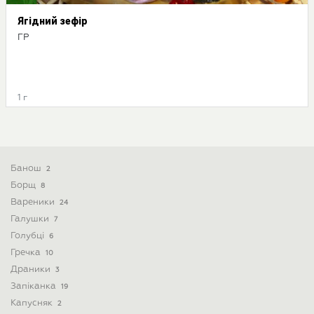
Ягідний зефір
ГР
1 г
Банош
2
Борщ
8
Вареники
24
Галушки
7
Голубці
6
Гречка
10
Драники
3
Запіканка
19
Капусняк
2