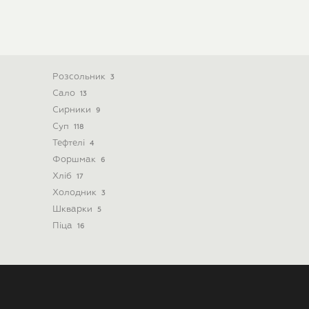
Розсольник
3
Сало
13
Сирники
9
Суп
118
Тефтелі
4
Форшмак
6
Хліб
17
Холодник
3
Шкварки
5
Піца
16