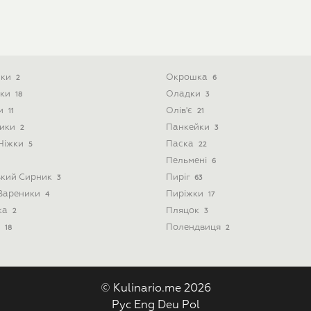
ики
Окрошка
2
6
ски
Оладки
18
3
ти
Олів'є
11
21
ники
Панкейки
2
3
 Ніжки
Паска
5
22
Пельмені
6
ький Сирник
Пиріг
3
63
 Вареники
Пиріжки
4
17
ка
Пляцок
2
3
і
Полендвиця
18
2
© Kulinario.me 2026
Рус
Eng
Deu
Pol