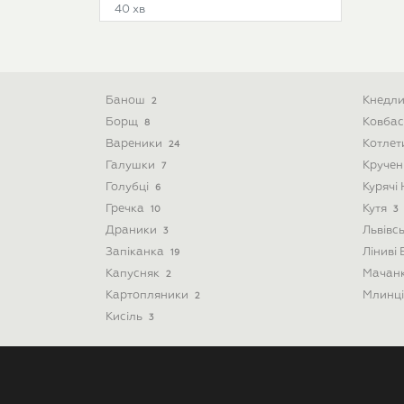
40 хв
Банош
Кнедл
2
Борщ
Ковба
8
Вареники
Котле
24
Галушки
Круче
7
Голубці
Курячі
6
Гречка
Кутя
10
3
Драники
Львівс
3
Запіканка
Ліниві
19
Капусняк
Мачан
2
Картопляники
Млинц
2
Кисіль
3