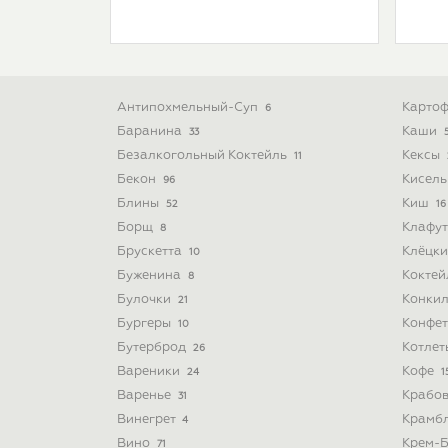
Антипохмельный-Суп
Картоф
6
Баранина
Каши
33
Безалкогольный Коктейль
Кексы
11
Бекон
Кисел
96
Блины
Киш
52
16
Борщ
Клафу
8
Брускетта
Клёцк
10
Буженина
Кокте
8
Булочки
Конки
21
Бургеры
Конфе
10
Бутерброд
Котле
26
Вареники
Кофе
24
1
Варенье
Крабо
31
Винегрет
Крамб
4
Вино
Крем-
71