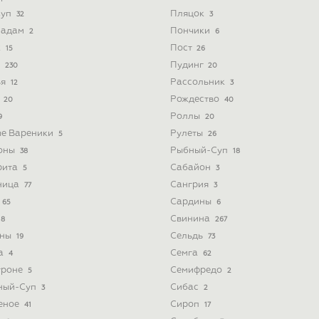
Суп
Пляцок
32
3
Мадам
Пончики
2
6
к
Пост
15
26
а
Пудинг
230
20
ья
Рассольник
12
3
а
Рождество
20
40
Роллы
9
20
ые Вареники
Рулеты
5
26
оны
Рыбный-Суп
38
18
рита
Сабайон
5
3
ница
Сангрия
77
3
Сардины
65
6
Свинина
8
267
ины
Сельдь
19
73
а
Семга
4
62
троне
Семифредо
5
2
ный-Суп
Сибас
3
2
еное
Сироп
41
17