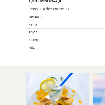
ДЛЯ ЛИМОНАДА:
черешня без косточек
лимоны
мята
вода
сахар
лёд