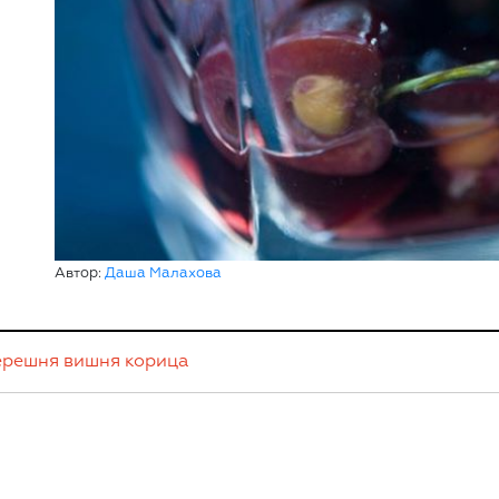
Автор:
Даша Малахова
ерешня
вишня
корица