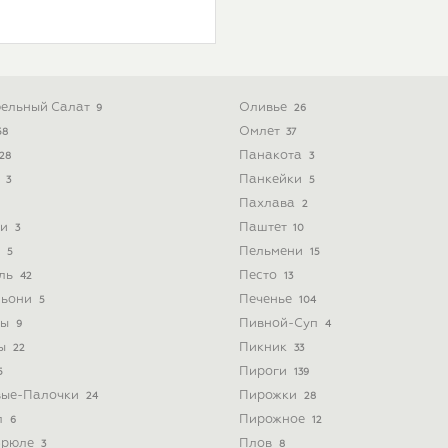
ельный Салат
Оливье
9
26
Омлет
58
37
Панакота
28
3
ь
Панкейки
3
5
Пахлава
2
ти
Паштет
3
10
и
Пельмени
5
15
йль
Песто
42
13
льони
Печенье
5
104
ты
Пивной-Суп
9
4
ты
Пикник
22
33
Пироги
5
139
вые-Палочки
Пирожки
24
28
л
Пирожное
6
12
Брюле
Плов
3
8