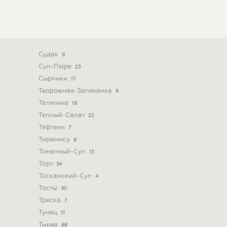
Судак
9
Суп-Пюре
23
Сырники
17
Творожная-Запеканка
8
Телятина
18
Теплый-Салат
22
Тефтели
7
Тирамису
6
Томатный-Суп
13
Торт
34
Тосканский-Суп
4
Тосты
30
Треска
7
Тунец
11
Тыква
68