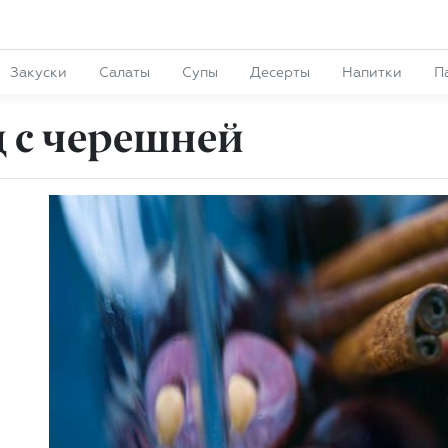
Закуски
Салаты
Супы
Десерты
Напитки
П
д с черешней