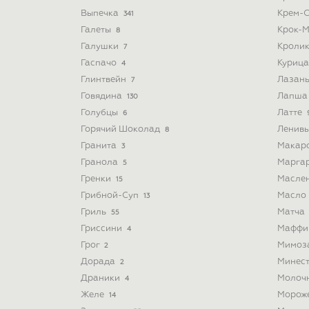
Выпечка
Крем-
341
Галеты
Крок-
8
Галушки
Кроли
7
Гаспачо
Куриц
4
Глинтвейн
Лазан
7
Говядина
Лапш
130
Голубцы
Латте
6
Горячий Шоколад
Ленив
8
Гранита
Макар
3
Гранола
Марга
5
Гренки
Масле
15
Грибной-Суп
Масло
13
Гриль
Матча
55
Гриссини
Мафф
4
Грог
Мимоз
2
Дорада
Минес
2
Драники
Молоч
4
Желе
Морож
14