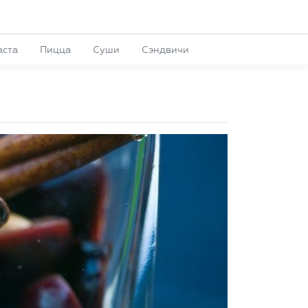
аста
Пицца
Суши
Сэндвичи