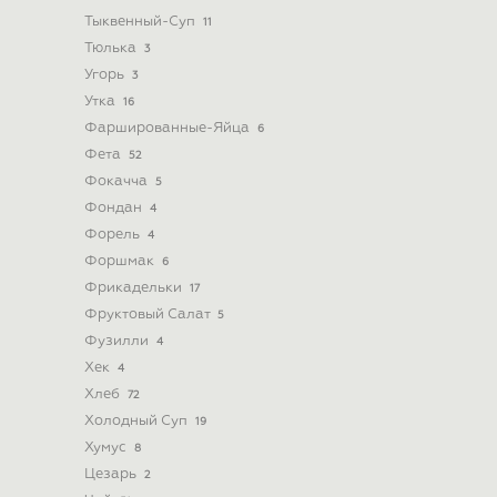
Тыквенный-Суп
11
Тюлька
3
Угорь
3
Утка
16
Фаршированные-Яйца
6
Фета
52
Фокачча
5
Фондан
4
Форель
4
Форшмак
6
Фрикадельки
17
Фруктовый Салат
5
Фузилли
4
Хек
4
Хлеб
72
Холодный Суп
19
Хумус
8
Цезарь
2